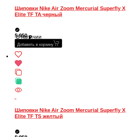
Шиповки Nike Air Zoom Mercurial Superfly X
Elite TF TA черный
5 950
В наличии
Добавить в корзину
Шиповки Nike Air Zoom Mercurial Superfly X
Elite TF TS желтый