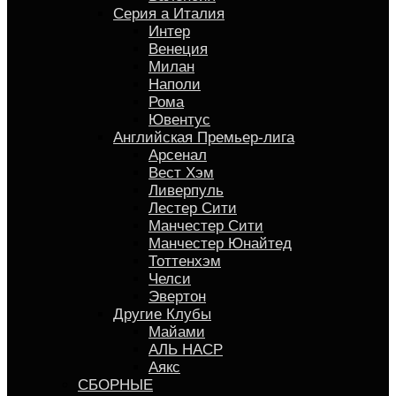
Серия a Италия
Интер
Венеция
Милан
Наполи
Рома
Ювентус
Английская Премьер-лига
Арсенал
Вест Хэм
Ливерпуль
Лестер Сити
Манчестер Сити
Манчестер Юнайтед
Тоттенхэм
Челси
Эвертон
Другие Клубы
Майами
АЛЬ НАСР
Аякс
СБОРНЫЕ