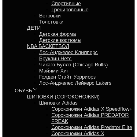
Спортивные
Тренировочные
Ветровки
Толстовки
ДЕТИ
Детская форма
Детские костюмы
NBA БАСКЕТБОЛ
Лос-Анджелес Клипперс
Бруклин Нетс
Чикаго Буллз (Chicago Bulls)
Майями Хит
Голден Стэйт Уорриорз
Лос-Анджелес Лейкерс Lakers
ОБУВЬ
ШИПОВКИ (СОРОКОНОЖКИ)
Шиповки Adidas
Сороконожки Аdidas X Speedflow+
Сороконожки Adidas PREDATOR
FREAK
Сороконожки Adidas Predator Elite
Сороконожки Adidas X