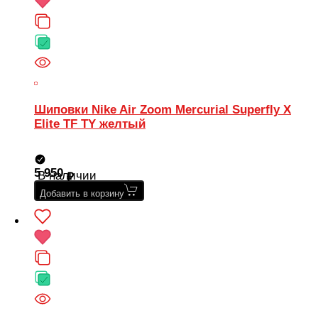
Шиповки Nike Air Zoom Mercurial Superfly X
Elite TF TY желтый
5 950
В наличии
Добавить в корзину