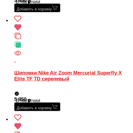
5 950
В наличии
Добавить в корзину
Шиповки Nike Air Zoom Mercurial Superfly X
Elite TF TD сиреневый
5 950
В наличии
Добавить в корзину