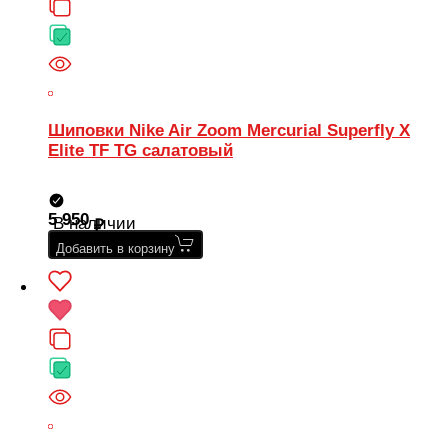
Шиповки Nike Air Zoom Mercurial Superfly X
Elite TF TG салатовый
5 950
В наличии
Добавить в корзину