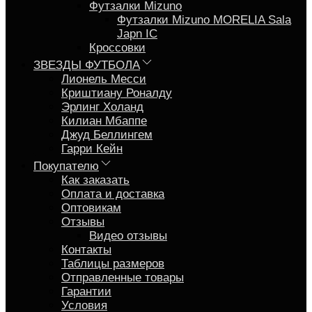
Футзалки Mizuno
Футзалки Mizuno MORELIA Sala
Japn IC
Кроссовки
ЗВЕЗДЫ ФУТБОЛА
Лионель Месси
Криштиану Роналду
Эрлинг Холанд
Килиан Мбаппе
Джуд Беллингем
Гарри Кейн
Покупателю
Как заказать
Оплата и доставка
Оптовикам
Отзывы
Видео отзывы
Контакты
Таблицы размеров
Отправленные товары
Гарантии
Условия