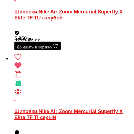
Шиповки Nike Air Zoom Mercurial Superfly X
Elite TF TU голубой
5 950
В наличии
Добавить в корзину
Шиповки Nike Air Zoom Mercurial Superfly X
Elite TF TI серый