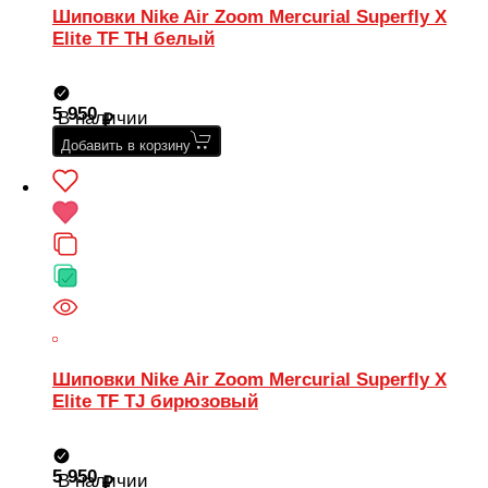
Шиповки Nike Air Zoom Mercurial Superfly X
Elite TF TH белый
5 950
В наличии
Добавить в корзину
Шиповки Nike Air Zoom Mercurial Superfly X
Elite TF TJ бирюзовый
5 950
В наличии