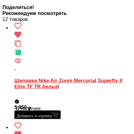
Поделиться!
Рекомендуем посмотреть
12 товаров
Шиповки Nike Air Zoom Mercurial Superfly X
Elite TF TR белый
5 950
В наличии
Добавить в корзину