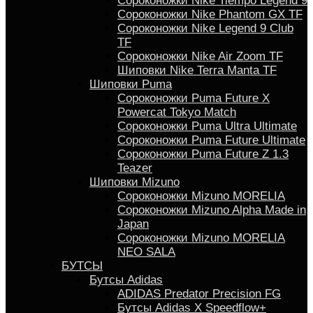
Сороконожки Nike Tiempo Legend 9
Сороконожки Nike Phantom GX TF
Сороконожки Nike Legend 9 Club
TF
Сороконожки Nike Air Zoom TF
Шиповки Nike Terra Manta TF
Шиповки Puma
Сороконожки Puma Future X
Powercat Tokyo Match
Сороконожки Puma Ultra Ultimate
Сороконожки Puma Future Ultimate
Сороконожки Puma Future Z 1.3
Teazer
Шиповки Mizuno
Сороконожки Mizuno MORELIA
Сороконожки Mizuno Alpha Made in
Japan
Сороконожки Mizuno MORELIA
NEO SALA
БУТСЫ
Бутсы Adidas
ADIDAS Predator Precision FG
Бутсы Аdidas X Speedflow+