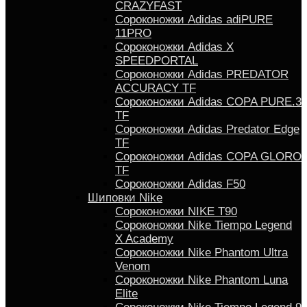
CRAZYFAST
Сороконожки Adidas adiPURE
11PRO
Сороконожки Аdidas X
SPEEDPORTAL
Сороконожки Adidas PREDATOR
ACCURACY TF
Сороконожки Adidas COPA PURE.3
TF
Сороконожки Аdidas Predator Edge
TF
Сороконожки Adidas COPA GLORO
TF
Сороконожки Adidas F50
Шиповки Nike
Сороконожки NIKE T90
Сороконожки Nike Tiempo Legend
X Academy
Сороконожки Nike Phantom Ultra
Venom
Сороконожки Nike Phantom Luna
Elite