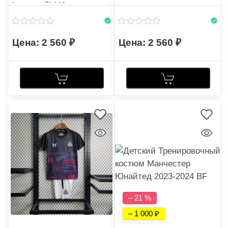
(красный) LK
2 560
2 560
– 21 %
– 1 000