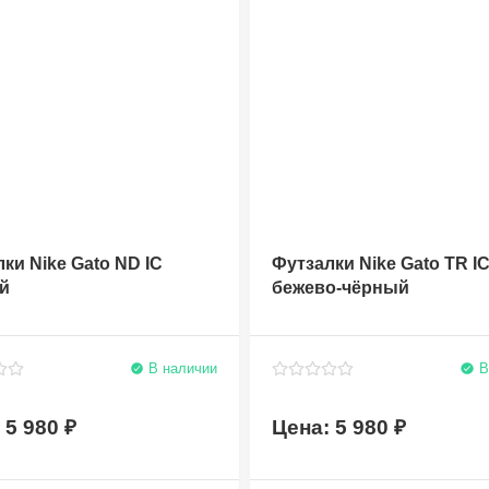
ки Nike Gato ND IC
Футзалки Nike Gato TR I
й
бежево-чёрный
В наличии
В
5 980
5 980