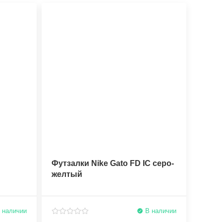
C
Футзалки Nike Gato FD IC серо-
желтый
 наличии
В наличии