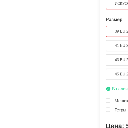
ИСКУС
Размер
39 EU 
41 EU 
43 EU 
45 EU 
В налич
Мешок 
Гетры 