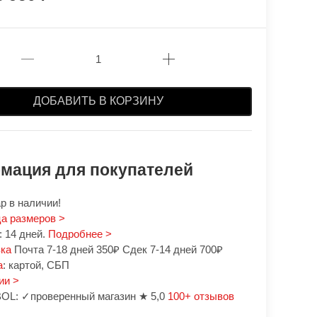
ДОБАВИТЬ В КОРЗИНУ
мация для покупателей
р в наличии!
а размеров >
 14 дней.
Подробнее >
вка
Почта 7-18 дней 350₽ Сдек 7-14 дней 700₽
а
: картой, СБП
ии >
OL: ✓проверенный магазин ★ 5,0
100+ отзывов