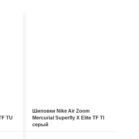
Шиповки Nike Air Zoom
Шипо
 TF TU
Mercurial Superfly X Elite TF TI
Mercu
серый
оран