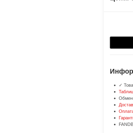
Инфор
✓ Това
Таблиц
Обмен:
Доста
Оплат
Гарант
FANDB