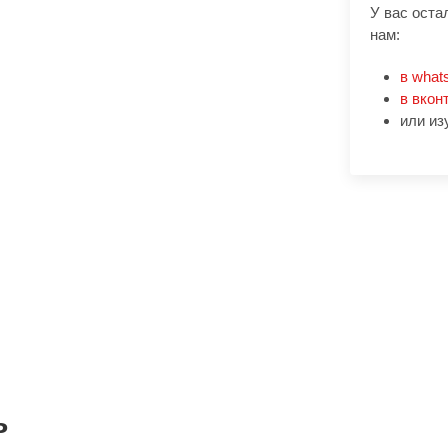
У вас оста
нам:
в what
в вкон
или из
ь