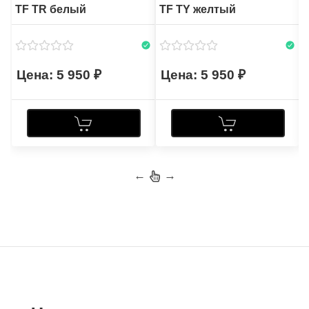
TF TR белый
TF TY желтый
5 950
5 950
←
→