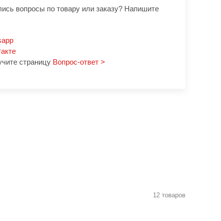
лись вопросы по товару или заказу? Напишите
sapp
такте
учите страницу
Вопрос-ответ >
12 товаров