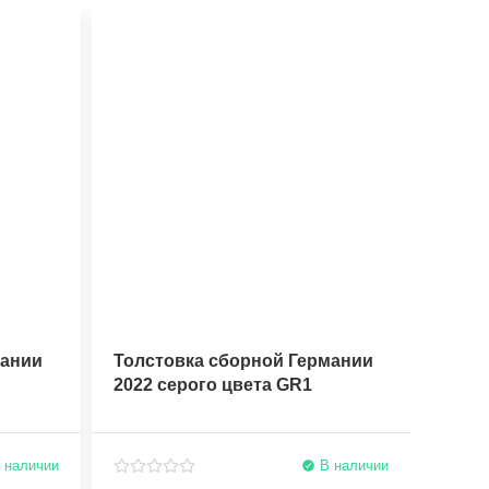
мании
Толстовка сборной Германии
Толс
2022 серого цвета GR1
2022
 наличии
В наличии