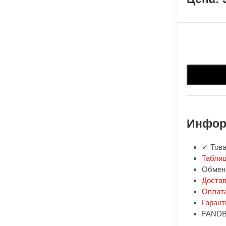
Инфор
✓ Това
Таблиц
Обмен:
Доста
Оплат
Гарант
FANDB