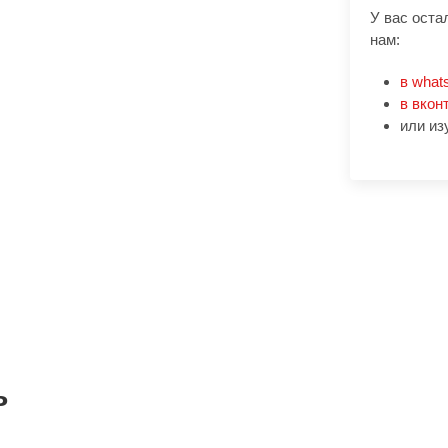
У вас оста
нам:
в what
в вкон
или из
ь