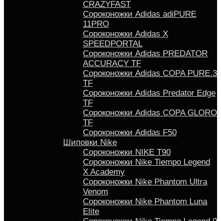
CRAZYFAST
Сороконожки Adidas adiPURE
11PRO
Сороконожки Аdidas X
SPEEDPORTAL
Сороконожки Adidas PREDATOR
ACCURACY TF
Сороконожки Adidas COPA PURE.3
TF
Сороконожки Аdidas Predator Edge
TF
Сороконожки Adidas COPA GLORO
TF
Сороконожки Adidas F50
Шиповки Nike
Сороконожки NIKE T90
Сороконожки Nike Tiempo Legend
X Academy
Сороконожки Nike Phantom Ultra
Venom
Сороконожки Nike Phantom Luna
Elite