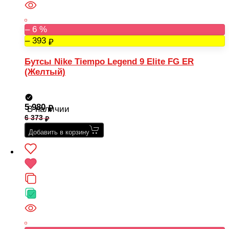
– 6 %
– 393
Бутсы Nike Tiempo Legend 9 Elite FG ER
(Желтый)
5 980
В наличии
6 373
Добавить в корзину