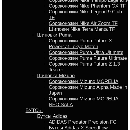
Сороконожки Nike Tiempo Legend 9
Сороконожки Nike Phantom GX TF
Сороконожки Nike Legend 9 Club
TF
Сороконожки Nike Air Zoom TF
Шиповки Nike Terra Manta TF
Шиповки Puma
Сороконожки Puma Future X
Powercat Tokyo Match
Сороконожки Puma Ultra Ultimate
Сороконожки Puma Future Ultimate
Сороконожки Puma Future Z 1.3
Teazer
Шиповки Mizuno
Сороконожки Mizuno MORELIA
Сороконожки Mizuno Alpha Made in
Japan
Сороконожки Mizuno MORELIA
NEO SALA
БУТСЫ
Бутсы Adidas
ADIDAS Predator Precision FG
Бутсы Аdidas X Speedflow+