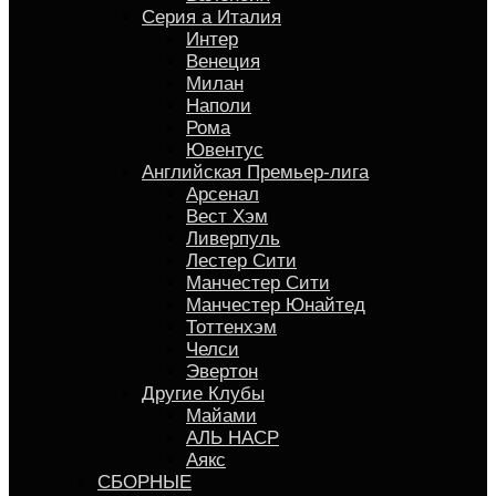
Серия a Италия
Интер
Венеция
Милан
Наполи
Рома
Ювентус
Английская Премьер-лига
Арсенал
Вест Хэм
Ливерпуль
Лестер Сити
Манчестер Сити
Манчестер Юнайтед
Тоттенхэм
Челси
Эвертон
Другие Клубы
Майами
АЛЬ НАСР
Аякс
СБОРНЫЕ