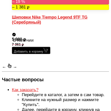
– 19 %
– 1 381
Шиповки Nike Tiempo Legend 9TF TG
(Серебряный)
5 980
В наличии
7 361
Добавить в корзину
←
→
Частые вопросы
Как заказать?
Перейдите в каталог, а затем в сам товар.
Кликните на нужный размер и нажмите
"Купить".
Далее, перейдите в корзину, кликнув на