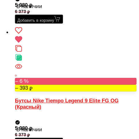
5 980
В наличии
6 373
Добавить в корзину
– 6 %
– 393
Бутсы Nike Tiempo Legend 9 Elite FG OG
(Красный)
5 980
В наличии
6 373