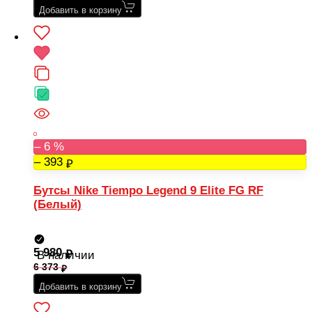
Добавить в корзину
– 6 %
– 393
Бутсы Nike Tiempo Legend 9 Elite FG RF
(Белый)
5 980
В наличии
6 373
Добавить в корзину