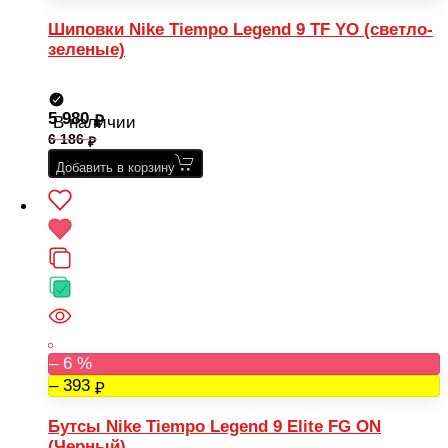
Шиповки Nike Tiempo Legend 9 TF YO (светло-
зеленые)
5 980
В наличии
6 186
Добавить в корзину
– 6 %
– 393
Бутсы Nike Tiempo Legend 9 Elite FG ON
(Черный)