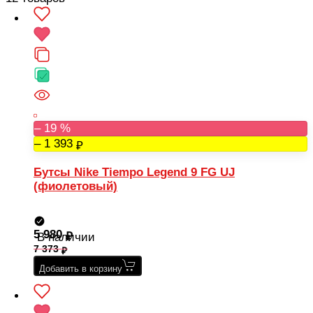
– 19 %
– 1 393
Бутсы Nike Tiempo Legend 9 FG UJ
(фиолетовый)
5 980
В наличии
7 373
Добавить в корзину