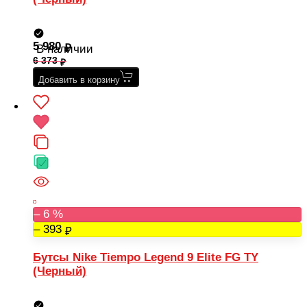
5 980
В наличии
6 373
Добавить в корзину
– 6 %
– 393
Бутсы Nike Tiempo Legend 9 Elite FG TY
(Черный)