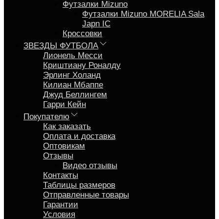
Футзалки Mizuno
Футзалки Mizuno MORELIA Sala
Japn IC
Кроссовки
ЗВЕЗДЫ ФУТБОЛА
Лионель Месси
Криштиану Роналду
Эрлинг Холанд
Килиан Мбаппе
Джуд Беллингем
Гарри Кейн
Покупателю
Как заказать
Оплата и доставка
Оптовикам
Отзывы
Видео отзывы
Контакты
Таблицы размеров
Отправленные товары
Гарантии
Условия