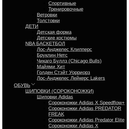
Спортивные
Тренировочные
Ветровки
Толстовки
ДЕТИ
Детская форма
Детские костюмы
NBA БАСКЕТБОЛ
Лос-Анджелес Клипперс
Бруклин Нетс
Чикаго Буллз (Chicago Bulls)
Майями Хит
Голден Стэйт Уорриорз
Лос-Анджелес Лейкерс Lakers
ОБУВЬ
ШИПОВКИ (СОРОКОНОЖКИ)
Шиповки Adidas
Сороконожки Аdidas X Speedflow+
Сороконожки Adidas PREDATOR
FREAK
Сороконожки Adidas Predator Elite
Сороконожки Adidas X