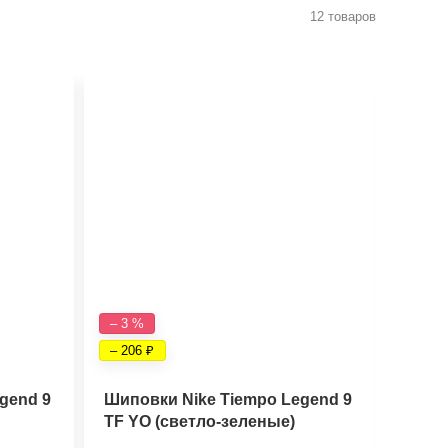
12 товаров
– 3 %
– 6 %
– 206
– 393
gend 9
Шиповки Nike Tiempo Legend 9
Бутс
TF YO (светло-зеленые)
Elite