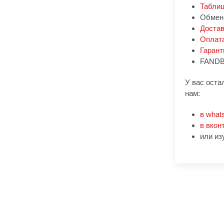
Таблиц
Обмен:
Доста
Оплат
Гарант
FANDB
У вас оста
нам:
в what
в вкон
или из