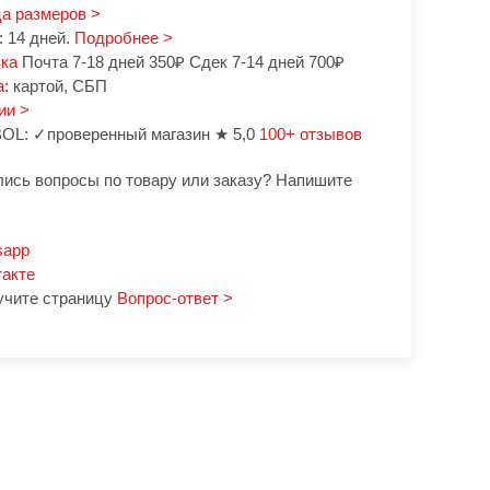
а размеров >
 14 дней.
Подробнее >
вка
Почта 7-18 дней 350₽ Сдек 7-14 дней 700₽
а
: картой, СБП
ии >
OL: ✓проверенный магазин ★ 5,0
100+ отзывов
лись вопросы по товару или заказу? Напишите
sapp
такте
учите страницу
Вопрос-ответ >