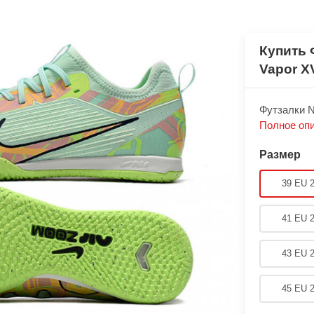
Купить 
Vapor X
Футзалки Ni
Полное оп
Размер
39 EU 
41 EU 
43 EU 
45 EU 