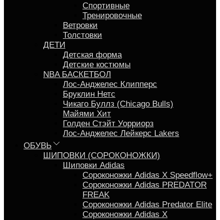
Спортивные
Тренировочные
Ветровки
Толстовки
ДЕТИ
Детская форма
Детские костюмы
NBA БАСКЕТБОЛ
Лос-Анджелес Клипперс
Бруклин Нетс
Чикаго Буллз (Chicago Bulls)
Майями Хит
Голден Стэйт Уорриорз
Лос-Анджелес Лейкерс Lakers
ОБУВЬ
ШИПОВКИ (СОРОКОНОЖКИ)
Шиповки Adidas
Сороконожки Аdidas X Speedflow+
Сороконожки Adidas PREDATOR
FREAK
Сороконожки Adidas Predator Elite
Сороконожки Adidas X