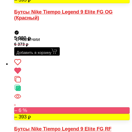
Бутсы Nike Tiempo Legend 9 Elite FG OG
(Красный)
5 980
В наличии
6 373
Добавить в корзину
– 6 %
– 393
Бутсы Nike Tiempo Legend 9 Elite FG RF