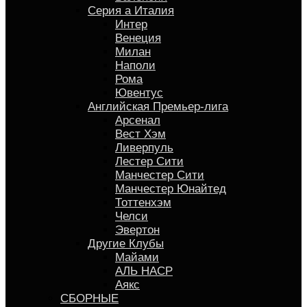
Серия a Италия
Интер
Венеция
Милан
Наполи
Рома
Ювентус
Английская Премьер-лига
Арсенал
Вест Хэм
Ливерпуль
Лестер Сити
Манчестер Сити
Манчестер Юнайтед
Тоттенхэм
Челси
Эвертон
Другие Клубы
Майами
АЛЬ НАСР
Аякс
СБОРНЫЕ