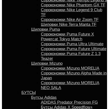
Сороконожки Nike Tiempo Legend 9
Сороконожки Nike Phantom GX TF
Сороконожки Nike Legend 9 Club
TF
Сороконожки Nike Air Zoom TF
Шиповки Nike Terra Manta TF
Шиповки Puma
Сороконожки Puma Future X
Powercat Tokyo Match
Сороконожки Puma Ultra Ultimate
Сороконожки Puma Future Ultimate
Сороконожки Puma Future Z 1.3
Teazer
Шиповки Mizuno
Сороконожки Mizuno MORELIA
Сороконожки Mizuno Alpha Made in
Japan
Сороконожки Mizuno MORELIA
NEO SALA
БУТСЫ
Бутсы Adidas
ADIDAS Predator Precision FG
Бутсы Аdidas X Speedflow+