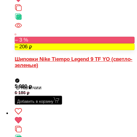
– 3 %
– 206
Шиповки Nike Tiempo Legend 9 TF YO (светло-
зеленые)
5 980
В наличии
6 186
Добавить в корзину