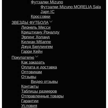
Футзалки Mizuno
Футзалки Mizuno MORELIA Sala
Japn IC
Кроссовки
ЗВЕЗДЫ ФУТБОЛА
Лионель Месси
Криштиану Роналду
Эрлинг Холанд
Килиан Мбаппе
Джуд Беллингем
Гарри Кейн
Покупателю
Как заказать
Оплата и доставка
Оптовикам
Отзывы
Видео отзывы
Контакты
Таблицы размеров
Отправленные товары
Гарантии
Условия