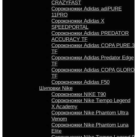
CRAZYFAST
Сороконожки Adidas adiPURE
11PRO
Сороконожки Аdidas X
SPEEDPORTAL
Сороконожки Adidas PREDATOR
ACCURACY TF
Сороконожки Adidas COPA PURE.3
TF
Сороконожки Аdidas Predator Edge
TF
Сороконожки Adidas COPA GLORO
TF
Сороконожки Adidas F50
Шиповки Nike
Сороконожки NIKE T90
Сороконожки Nike Tiempo Legend
X Academy
Сороконожки Nike Phantom Ultra
Venom
Сороконожки Nike Phantom Luna
Elite