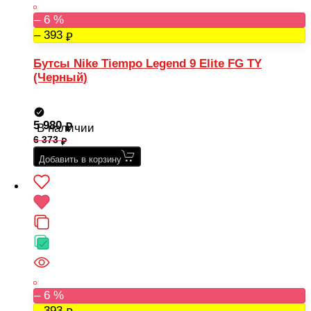
– 6 %
– 393
Бутсы Nike Tiempo Legend 9 Elite FG TY
(Черный)
5 980
В наличии
6 373
Добавить в корзину
– 6 %
– 393