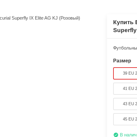
Купить 
Superfly
Футбольные 
Размер
39 EU 
41 EU 
43 EU 
45 EU 
В налич