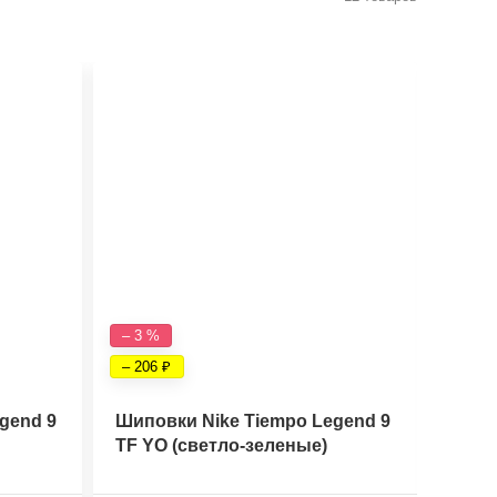
– 3 %
– 6 %
– 206
– 393
gend 9
Шиповки Nike Tiempo Legend 9
Бутс
TF YO (светло-зеленые)
Elite