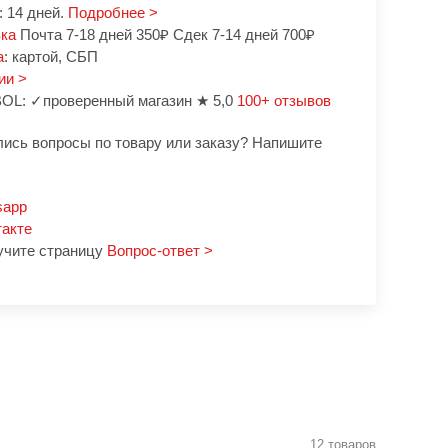
 14 дней.
Подробнее >
вка
Почта 7-18 дней 350₽ Сдек 7-14 дней 700₽
а
: картой, СБП
ии >
OL: ✓проверенный магазин ★ 5,0
100+ отзывов
лись вопросы по товару или заказу? Напишите
sapp
такте
учите страницу
Вопрос-ответ >
12 товаров