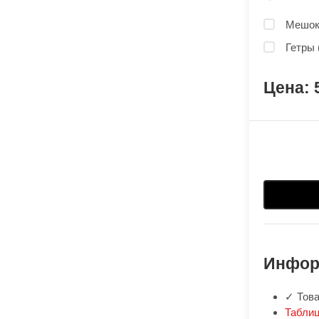
Мешок 
Гетры 
Инфор
✓ Това
Таблиц