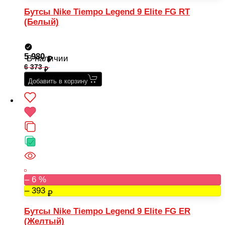
Бутсы Nike Tiempo Legend 9 Elite FG RT
(Белый)
5 980
В наличии
6 373
Добавить в корзину
– 6 %
– 393
Бутсы Nike Tiempo Legend 9 Elite FG ER
(Желтый)