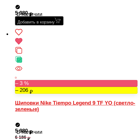
5 980
В наличии
Добавить в корзину
– 3 %
– 206
Шиповки Nike Tiempo Legend 9 TF YO (светло-
зеленые)
5 980
В наличии
6 186