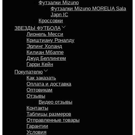
Футзалки Mizuno
Футзалки Mizuno MORELIA Sala
Japn IC
Кроссовки
ЗВЕЗДЫ ФУТБОЛА
Лионель Месси
Криштиану Роналду
Эрлинг Холанд
Килиан Мбаппе
Джуд Беллингем
Гарри Кейн
Покупателю
Как заказать
Оплата и доставка
Оптовикам
Отзывы
Видео отзывы
Контакты
Таблицы размеров
Отправленные товары
Гарантии
Условия