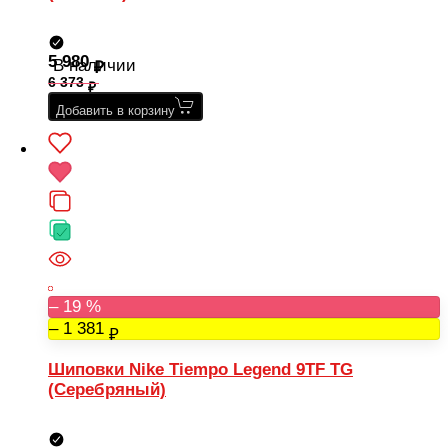
5 980
В наличии
6 373
Добавить в корзину
– 19 %
– 1 381
Шиповки Nike Tiempo Legend 9TF TG
(Серебряный)