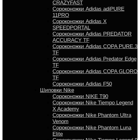
CRAZYFAST
Сороконожки Adidas adiPURE
11PRO
Сороконожки Аdidas X
SPEEDPORTAL
Сороконожки Adidas PREDATOR
ACCURACY TF
Сороконожки Adidas COPA PURE.3
TF
Сороконожки Аdidas Predator Edge
TF
Сороконожки Adidas COPA GLORO
TF
Сороконожки Adidas F50
Шиповки Nike
Сороконожки NIKE T90
Сороконожки Nike Tiempo Legend
X Academy
Сороконожки Nike Phantom Ultra
Venom
Сороконожки Nike Phantom Luna
Elite