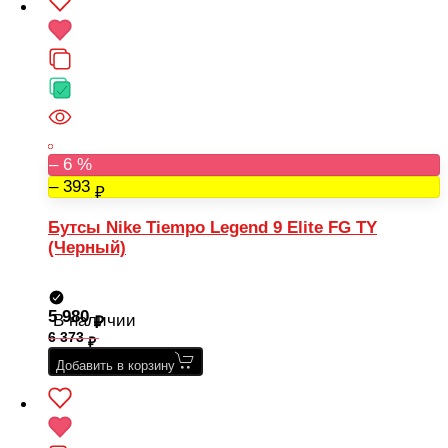
– 6 %
– 393
Бутсы Nike Tiempo Legend 9 Elite FG TY
(Черный)
5 980
В наличии
6 373
Добавить в корзину