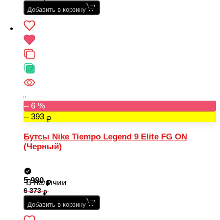
Добавить в корзину
– 6 %
– 393
Бутсы Nike Tiempo Legend 9 Elite FG ON
(Черный)
5 980
В наличии
6 373
Добавить в корзину