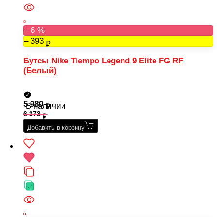
– 6 %
– 393
Бутсы Nike Tiempo Legend 9 Elite FG RF
(Белый)
5 980
В наличии
6 373
Добавить в корзину