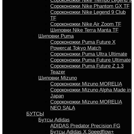
Сороконожки Nike Tiempo Legend 9
Сороконожки Nike Phantom GX TF
Сороконожки Nike Legend 9 Club
TF
Сороконожки Nike Air Zoom TF
Шиповки Nike Terra Manta TF
Шиповки Puma
Сороконожки Puma Future X
Powercat Tokyo Match
Сороконожки Puma Ultra Ultimate
Сороконожки Puma Future Ultimate
Сороконожки Puma Future Z 1.3
Teazer
Шиповки Mizuno
Сороконожки Mizuno MORELIA
Сороконожки Mizuno Alpha Made in
Japan
Сороконожки Mizuno MORELIA
NEO SALA
БУТСЫ
Бутсы Adidas
ADIDAS Predator Precision FG
Бутсы Аdidas X Speedflow+