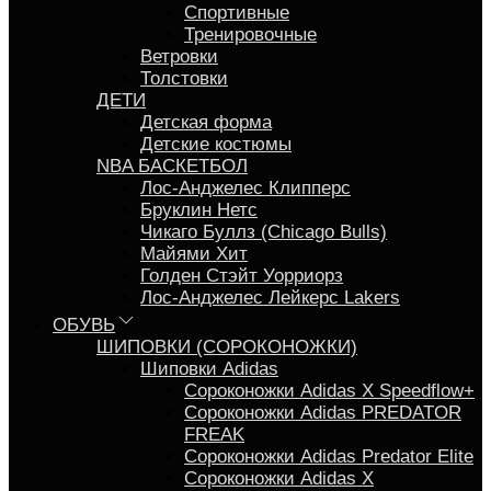
Спортивные
Тренировочные
Ветровки
Толстовки
ДЕТИ
Детская форма
Детские костюмы
NBA БАСКЕТБОЛ
Лос-Анджелес Клипперс
Бруклин Нетс
Чикаго Буллз (Chicago Bulls)
Майями Хит
Голден Стэйт Уорриорз
Лос-Анджелес Лейкерс Lakers
ОБУВЬ
ШИПОВКИ (СОРОКОНОЖКИ)
Шиповки Adidas
Сороконожки Аdidas X Speedflow+
Сороконожки Adidas PREDATOR
FREAK
Сороконожки Adidas Predator Elite
Сороконожки Adidas X