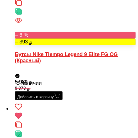
– 6 %
– 393
Бутсы Nike Tiempo Legend 9 Elite FG OG
(Красный)
5 980
В наличии
6 373
Добавить в корзину