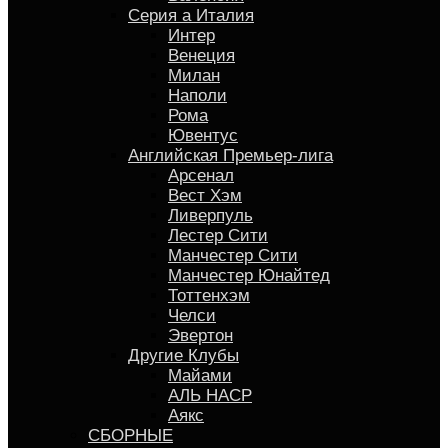
Серия a Италия
Интер
Венеция
Милан
Наполи
Рома
Ювентус
Английская Премьер-лига
Арсенал
Вест Хэм
Ливерпуль
Лестер Сити
Манчестер Сити
Манчестер Юнайтед
Тоттенхэм
Челси
Эвертон
Другие Клубы
Майами
АЛЬ НАСР
Аякс
СБОРНЫЕ