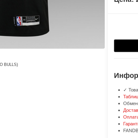
O BULLS)
Инфор
✓ Това
Таблиц
Обмен:
Доста
Оплат
Гарант
FANDB