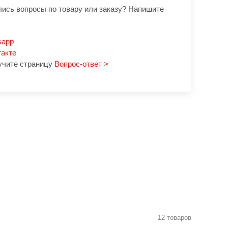
лись вопросы по товару или заказу? Напишите
sapp
такте
учите страницу
Вопрос-ответ >
12 товаров