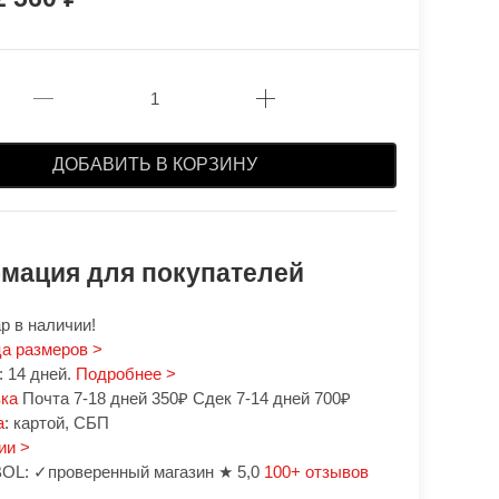
ДОБАВИТЬ В КОРЗИНУ
мация для покупателей
р в наличии!
а размеров >
 14 дней.
Подробнее >
вка
Почта 7-18 дней 350₽ Сдек 7-14 дней 700₽
а
: картой, СБП
ии >
OL: ✓проверенный магазин ★ 5,0
100+ отзывов