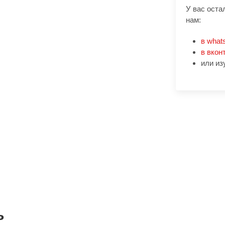
У вас оста
нам:
в what
в вкон
или из
ь