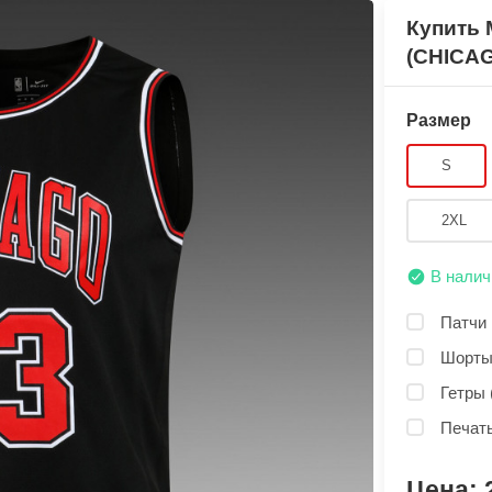
Купить
(CHICA
Размер
S
2XL
В налич
Патчи 
Шорты
Гетры 
Печать