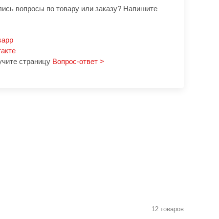
лись вопросы по товару или заказу? Напишите
sapp
такте
учите страницу
Вопрос-ответ >
12 товаров