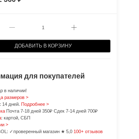
ДОБАВИТЬ В КОРЗИНУ
мация для покупателей
р в наличии!
а размеров >
 14 дней.
Подробнее >
вка
Почта 7-18 дней 350₽ Сдек 7-14 дней 700₽
а
: картой, СБП
ии >
OL: ✓проверенный магазин ★ 5,0
100+ отзывов