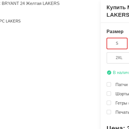
Купить
LAKER
РС LAKERS
Размер
S
2XL
В налич
Патчи 
Шорты
Гетры 
Печать