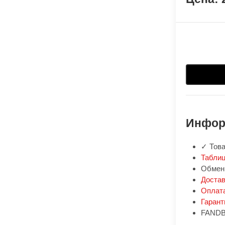
Инфор
✓ Това
Таблиц
Обмен:
Доста
Оплат
Гарант
FANDB