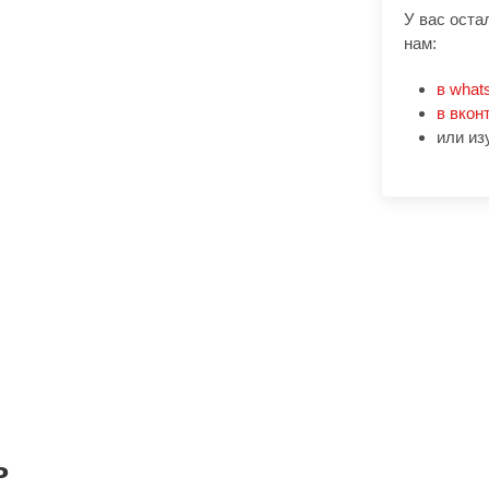
У вас оста
нам:
в what
в вкон
или из
ь