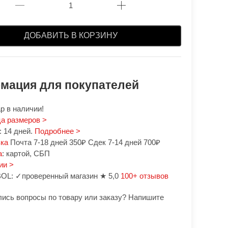
ДОБАВИТЬ В КОРЗИНУ
мация для покупателей
р в наличии!
а размеров >
 14 дней.
Подробнее >
вка
Почта 7-18 дней 350₽ Сдек 7-14 дней 700₽
а
: картой, СБП
ии >
OL: ✓проверенный магазин ★ 5,0
100+ отзывов
лись вопросы по товару или заказу? Напишите