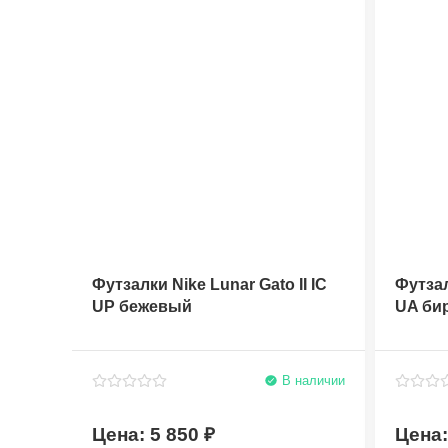
Футзалки Nike Lunar Gato II IC
Футзал
UP бежевый
UA би
В наличии
5 850