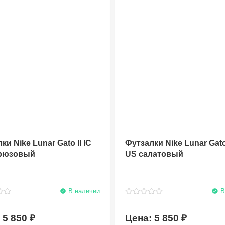
ки Nike Lunar Gato II IC
Футзалки Nike Lunar Gato 
рюзовый
US салатовый
В наличии
В
5 850
5 850