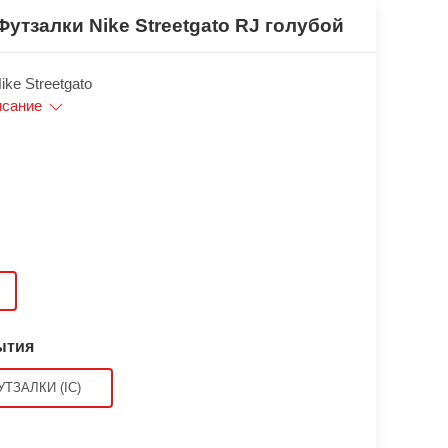
Футзалки Nike Streetgato RJ голубой
ke Streetgato
исание
ытия
УТЗАЛКИ (IC)