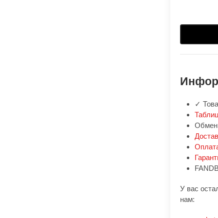
Инфор
✓ Това
Таблиц
Обмен:
Доста
Оплат
Гарант
FANDB
У вас оста
нам: