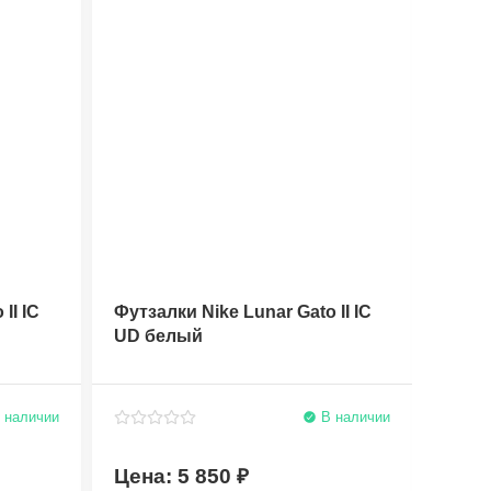
II IC
Футзалки Nike Lunar Gato II IC
Футза
UD белый
UF с
 наличии
В наличии
5 850