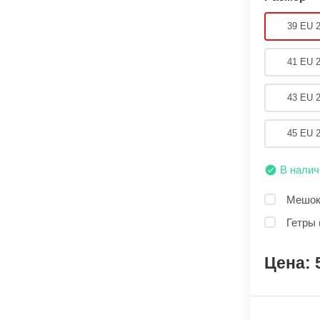
39 EU 
41 EU 
43 EU 
45 EU 
В налич
Мешок 
Гетры 