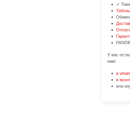
✓ Това
Таблиц
Обмен:
Доста
Оплат
Гарант
FANDB
У вас оста
нам:
в what
в вкон
или из