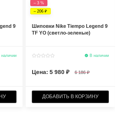
– 3 %
– 6 %
– 206
– 393
gend 9
Шиповки Nike Tiempo Legend 9
Бутс
TF YO (светло-зеленые)
Elite
 наличии
В наличии
5 980
6 186
НУ
ДОБАВИТЬ В КОРЗИНУ