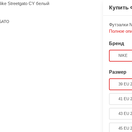
Купить 
GATO
Футзалки N
Полное оп
Бренд
NIKE
Размер
39 EU 
41 EU 
43 EU 
45 EU 