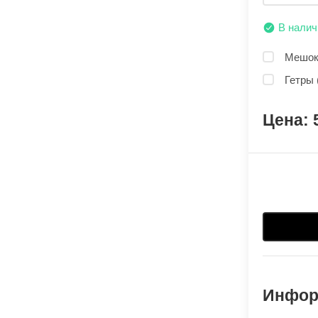
В налич
Мешок 
Гетры 
Инфор