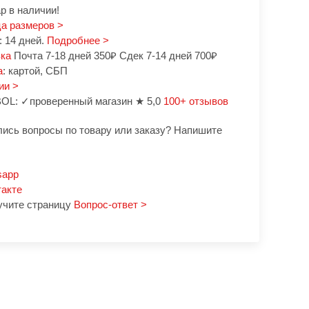
р в наличии!
а размеров >
 14 дней.
Подробнее >
вка
Почта 7-18 дней 350₽ Сдек 7-14 дней 700₽
а
: картой, СБП
ии >
OL: ✓проверенный магазин ★ 5,0
100+ отзывов
лись вопросы по товару или заказу? Напишите
sapp
такте
учите страницу
Вопрос-ответ >