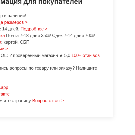
мация для покупателей
р в наличии!
а размеров >
 14 дней.
Подробнее >
вка
Почта 7-18 дней 350₽ Сдек 7-14 дней 700₽
а
: картой, СБП
ии >
OL: ✓проверенный магазин ★ 5,0
100+ отзывов
лись вопросы по товару или заказу? Напишите
sapp
такте
учите страницу
Вопрос-ответ >