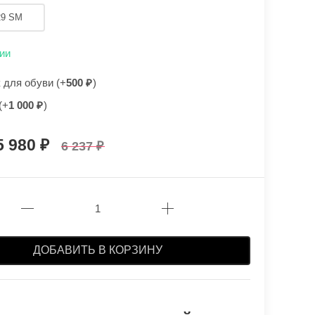
29 SM
ии
для обуви (+
500
)
(+
1 000
)
5 980
6 237
ДОБАВИТЬ В КОРЗИНУ