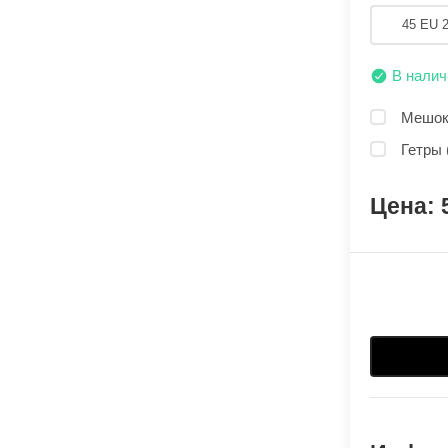
45 EU 
В налич
Мешок 
Гетры 