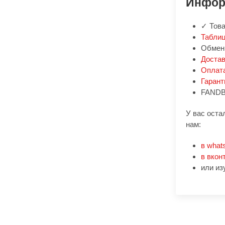
Инфор
✓ Това
Таблиц
Обмен:
Доста
Оплат
Гарант
FANDB
У вас оста
нам:
в what
в вкон
или из