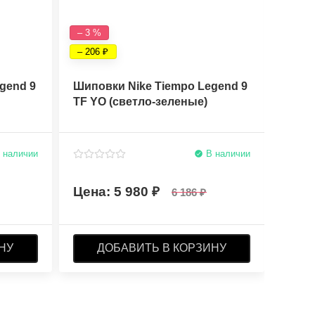
– 3 %
– 6 %
– 206
– 393
gend 9
Шиповки Nike Tiempo Legend 9
Бутс
TF YO (светло-зеленые)
Elite
 наличии
В наличии
5 980
6 186
НУ
ДОБАВИТЬ В КОРЗИНУ