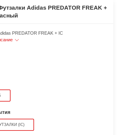
Футзалки Adidas PREDATOR FREAK +
расный
Adidas PREDATOR FREAK + IC
исание
S
ытия
УТЗАЛКИ (IC)