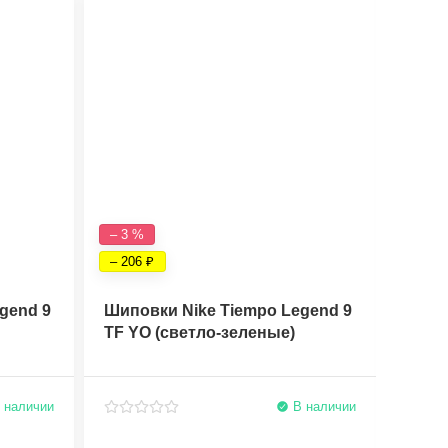
– 3 %
– 6 %
– 206
– 393
gend 9
Шиповки Nike Tiempo Legend 9
Бутс
TF YO (светло-зеленые)
Elite
 наличии
В наличии