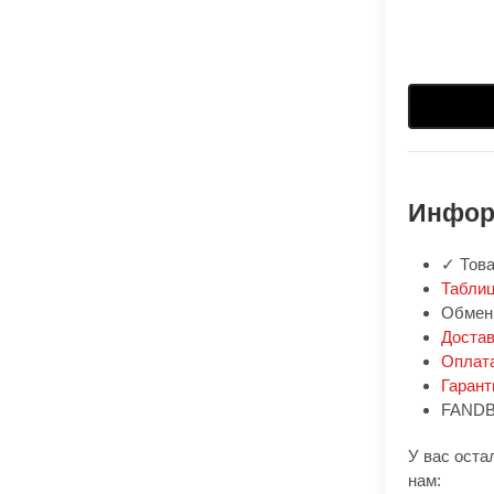
Инфор
✓ Това
Таблиц
Обмен:
Доста
Оплат
Гарант
FANDB
У вас оста
нам: