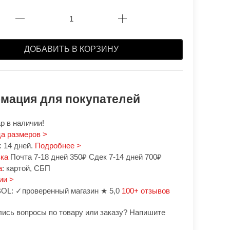
ДОБАВИТЬ В КОРЗИНУ
мация для покупателей
р в наличии!
а размеров >
 14 дней.
Подробнее >
вка
Почта 7-18 дней 350₽ Сдек 7-14 дней 700₽
а
: картой, СБП
ии >
OL: ✓проверенный магазин ★ 5,0
100+ отзывов
лись вопросы по товару или заказу? Напишите