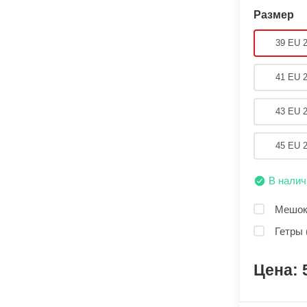
Размер
39 EU 
41 EU 
43 EU 
45 EU 
В налич
Мешок 
Гетры 