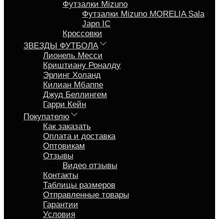
Футзалки Mizuno
Футзалки Mizuno MORELIA Sala
Japn IC
Кроссовки
ЗВЕЗДЫ ФУТБОЛА
Лионель Месси
Криштиану Роналду
Эрлинг Холанд
Килиан Мбаппе
Джуд Беллингем
Гарри Кейн
Покупателю
Как заказать
Оплата и доставка
Оптовикам
Отзывы
Видео отзывы
Контакты
Таблицы размеров
Отправленные товары
Гарантии
Условия