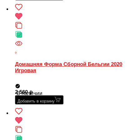
Домашняя Форма Сборной Бельгии 2020
Игровая
2 560
В наличии
Добавить в корзину