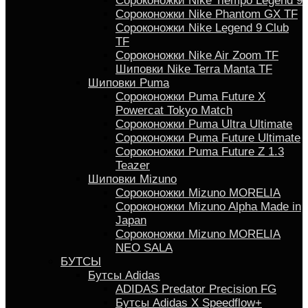
Сороконожки Nike Tiempo Legend 9
Сороконожки Nike Phantom GX TF
Сороконожки Nike Legend 9 Club
TF
Сороконожки Nike Air Zoom TF
Шиповки Nike Terra Manta TF
Шиповки Puma
Сороконожки Puma Future X
Powercat Tokyo Match
Сороконожки Puma Ultra Ultimate
Сороконожки Puma Future Ultimate
Сороконожки Puma Future Z 1.3
Teazer
Шиповки Mizuno
Сороконожки Mizuno MORELIA
Сороконожки Mizuno Alpha Made in
Japan
Сороконожки Mizuno MORELIA
NEO SALA
БУТСЫ
Бутсы Adidas
ADIDAS Predator Precision FG
Бутсы Аdidas X Speedflow+