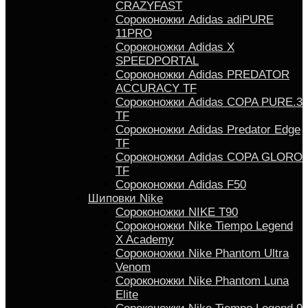
CRAZYFAST
Сороконожки Adidas adiPURE
11PRO
Сороконожки Аdidas X
SPEEDPORTAL
Сороконожки Adidas PREDATOR
ACCURACY TF
Сороконожки Adidas COPA PURE.3
TF
Сороконожки Аdidas Predator Edge
TF
Сороконожки Adidas COPA GLORO
TF
Сороконожки Adidas F50
Шиповки Nike
Сороконожки NIKE T90
Сороконожки Nike Tiempo Legend
X Academy
Сороконожки Nike Phantom Ultra
Venom
Сороконожки Nike Phantom Luna
Elite