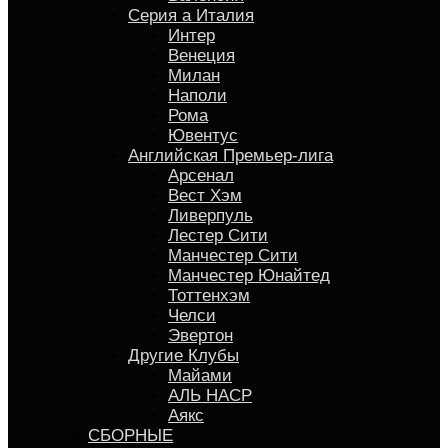
Серия a Италия
Интер
Венеция
Милан
Наполи
Рома
Ювентус
Английская Премьер-лига
Арсенал
Вест Хэм
Ливерпуль
Лестер Сити
Манчестер Сити
Манчестер Юнайтед
Тоттенхэм
Челси
Эвертон
Другие Клубы
Майами
АЛЬ НАСР
Аякс
СБОРНЫЕ