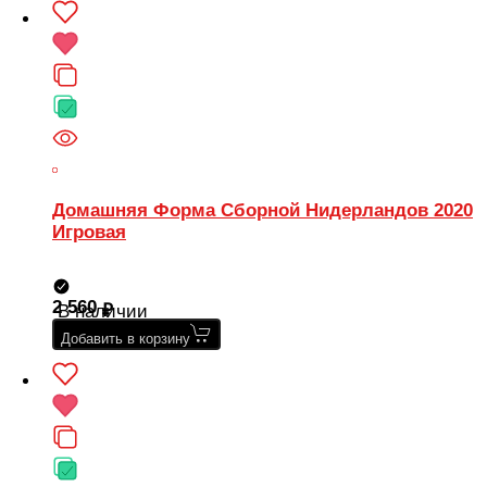
Домашняя Форма Сборной Нидерландов 2020
Игровая
2 560
В наличии
Добавить в корзину