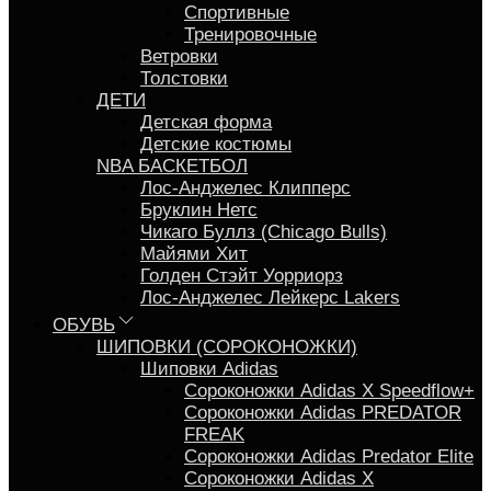
Спортивные
Тренировочные
Ветровки
Толстовки
ДЕТИ
Детская форма
Детские костюмы
NBA БАСКЕТБОЛ
Лос-Анджелес Клипперс
Бруклин Нетс
Чикаго Буллз (Chicago Bulls)
Майями Хит
Голден Стэйт Уорриорз
Лос-Анджелес Лейкерс Lakers
ОБУВЬ
ШИПОВКИ (СОРОКОНОЖКИ)
Шиповки Adidas
Сороконожки Аdidas X Speedflow+
Сороконожки Adidas PREDATOR
FREAK
Сороконожки Adidas Predator Elite
Сороконожки Adidas X