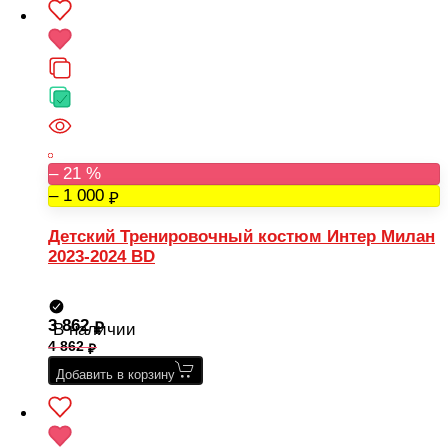
– 21 %
– 1 000
Детский Тренировочный костюм Интер Милан
2023-2024 BD
3 862
В наличии
4 862
Добавить в корзину