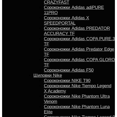
CRAZYFAST
Сороконожки Adidas adiPURE
11PRO
Сороконожки Аdidas X
SPEEDPORTAL
Сороконожки Adidas PREDATOR
ACCURACY TF
Сороконожки Adidas COPA PURE.3
TF
Сороконожки Аdidas Predator Edge
TF
Сороконожки Adidas COPA GLORO
TF
Сороконожки Adidas F50
Шиповки Nike
Сороконожки NIKE T90
Сороконожки Nike Tiempo Legend
X Academy
Сороконожки Nike Phantom Ultra
Venom
Сороконожки Nike Phantom Luna
Elite