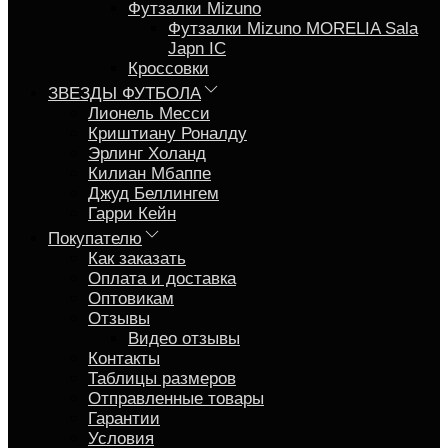
Футзалки Mizuno
Футзалки Mizuno MORELIA Sala
Japn IC
Кроссовки
ЗВЕЗДЫ ФУТБОЛА
Лионель Месси
Криштиану Роналду
Эрлинг Холанд
Килиан Мбаппе
Джуд Беллингем
Гарри Кейн
Покупателю
Как заказать
Оплата и доставка
Оптовикам
Отзывы
Видео отзывы
Контакты
Таблицы размеров
Отправленные товары
Гарантии
Условия