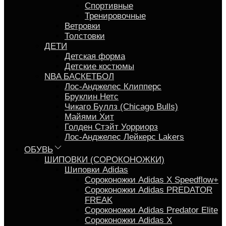
Спортивные
Тренировочные
Ветровки
Толстовки
ДЕТИ
Детская форма
Детские костюмы
NBA БАСКЕТБОЛ
Лос-Анджелес Клипперс
Бруклин Нетс
Чикаго Буллз (Chicago Bulls)
Майями Хит
Голден Стэйт Уорриорз
Лос-Анджелес Лейкерс Lakers
ОБУВЬ
ШИПОВКИ (СОРОКОНОЖКИ)
Шиповки Adidas
Сороконожки Аdidas X Speedflow+
Сороконожки Adidas PREDATOR
FREAK
Сороконожки Adidas Predator Elite
Сороконожки Adidas X