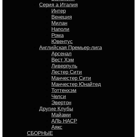
Серия a Италия
Интер
Венеция
Милан
Наполи
Рома
Ювентус
Английская Премьер-лига
Арсенал
Вест Хэм
Ливерпуль
Лестер Сити
Манчестер Сити
Манчестер Юнайтед
Тоттенхэм
Челси
Эвертон
Другие Клубы
Майами
АЛЬ НАСР
Аякс
СБОРНЫЕ