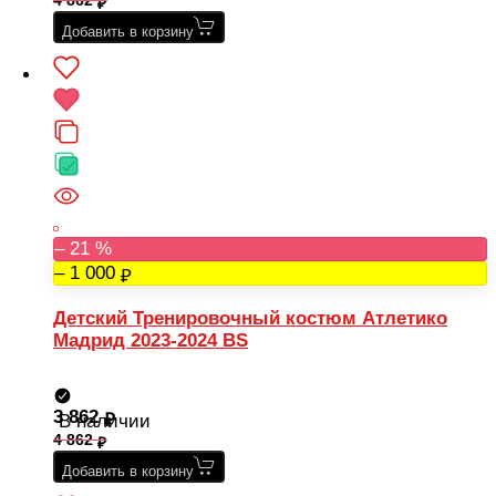
4 862
Добавить в корзину
– 21 %
– 1 000
Детский Тренировочный костюм Атлетико
Мадрид 2023-2024 BS
3 862
В наличии
4 862
Добавить в корзину