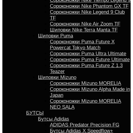
Сороконожки Nike Tiempo Legend 9
Сороконожки Nike Phantom GX TF
Сороконожки Nike Legend 9 Club
TF
Сороконожки Nike Air Zoom TF
Шиповки Nike Terra Manta TF
Шиповки Puma
Сороконожки Puma Future X
Powercat Tokyo Match
Сороконожки Puma Ultra Ultimate
Сороконожки Puma Future Ultimate
Сороконожки Puma Future Z 1.3
Teazer
Шиповки Mizuno
Сороконожки Mizuno MORELIA
Сороконожки Mizuno Alpha Made in
Japan
Сороконожки Mizuno MORELIA
NEO SALA
БУТСЫ
Бутсы Adidas
ADIDAS Predator Precision FG
Бутсы Аdidas X Speedflow+