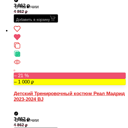
3 862
В наличии
4 862
Добавить в корзину
– 21 %
– 1 000
Детский Тренировочный костюм Реал Мадрид
2023-2024 BJ
3 862
В наличии
4 862