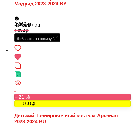
Мадрид 2023-2024 BY
3 862
В наличии
4 862
Добавить в корзину
– 21 %
– 1 000
Детский Тренировочный костюм Арсенал
2023-2024 BU