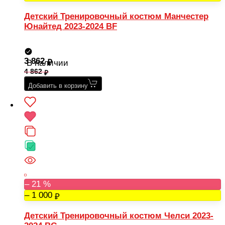
Детский Тренировочный костюм Манчестер
Юнайтед 2023-2024 BF
3 862
В наличии
4 862
Добавить в корзину
– 21 %
– 1 000
Детский Тренировочный костюм Челси 2023-