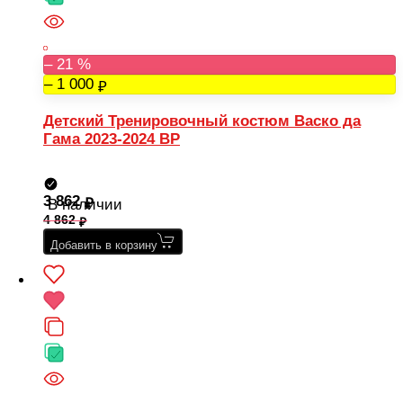
– 21 %
– 1 000
Детский Тренировочный костюм Васко да
Гама 2023-2024 BP
3 862
В наличии
4 862
Добавить в корзину