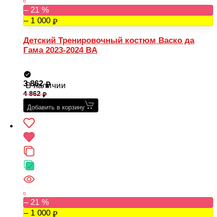
– 21 %
– 1 000
Детский Тренировочный костюм Васко да
Гама 2023-2024 BA
3 862
В наличии
4 862
Добавить в корзину
– 21 %
– 1 000