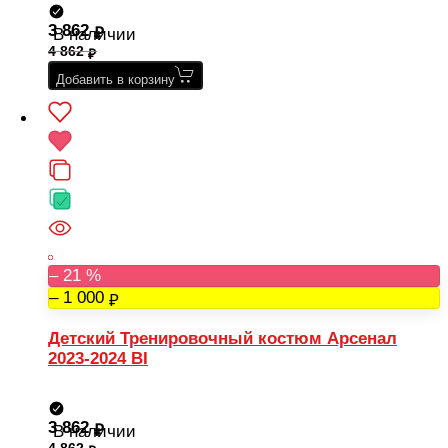
3 862
В наличии
4 862
Добавить в корзину
– 21 %
– 1 000
Детский Тренировочный костюм Арсенал
2023-2024 BI
3 862
В наличии