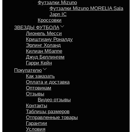
Футзалки Mizuno
Футзалки Mizuno MORELIA Sala
Japn IC
Кроссовки
ЗВЕЗДЫ ФУТБОЛА
Лионель Месси
Криштиану Роналду
Эрлинг Холанд
Килиан Мбаппе
Джуд Беллингем
Гарри Кейн
Покупателю
Как заказать
Оплата и доставка
Оптовикам
Отзывы
Видео отзывы
Контакты
Таблицы размеров
Отправленные товары
Гарантии
Условия