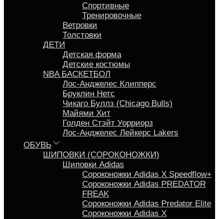
Спортивные
Тренировочные
Ветровки
Толстовки
ДЕТИ
Детская форма
Детские костюмы
NBA БАСКЕТБОЛ
Лос-Анджелес Клипперс
Бруклин Нетс
Чикаго Буллз (Chicago Bulls)
Майями Хит
Голден Стэйт Уорриорз
Лос-Анджелес Лейкерс Lakers
ОБУВЬ
ШИПОВКИ (СОРОКОНОЖКИ)
Шиповки Adidas
Сороконожки Аdidas X Speedflow+
Сороконожки Adidas PREDATOR
FREAK
Сороконожки Adidas Predator Elite
Сороконожки Adidas X