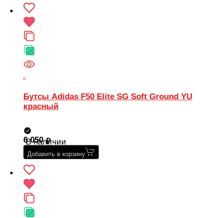
Бутсы Adidas F50 Elite SG Soft Ground YU
красный
6 050
В наличии
Добавить в корзину