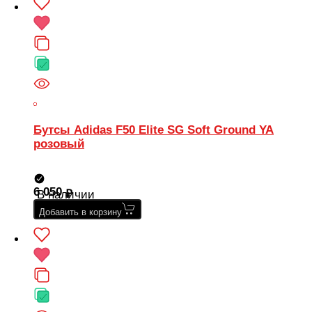
Бутсы Adidas F50 Elite SG Soft Ground YA
розовый
6 050
В наличии
Добавить в корзину