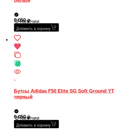
белый
6 050
В наличии
Добавить в корзину
Бутсы Adidas F50 Elite SG Soft Ground YT
черный
6 050
В наличии
Добавить в корзину