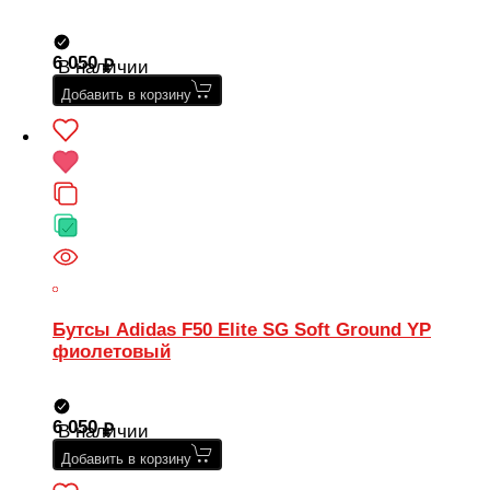
6 050
В наличии
Добавить в корзину
Бутсы Adidas F50 Elite SG Soft Ground YP
фиолетовый
6 050
В наличии
Добавить в корзину