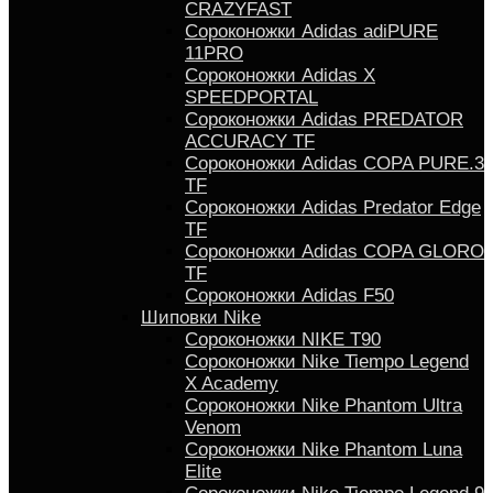
CRAZYFAST
Сороконожки Adidas adiPURE
11PRO
Сороконожки Аdidas X
SPEEDPORTAL
Сороконожки Adidas PREDATOR
ACCURACY TF
Сороконожки Adidas COPA PURE.3
TF
Сороконожки Аdidas Predator Edge
TF
Сороконожки Adidas COPA GLORO
TF
Сороконожки Adidas F50
Шиповки Nike
Сороконожки NIKE T90
Сороконожки Nike Tiempo Legend
X Academy
Сороконожки Nike Phantom Ultra
Venom
Сороконожки Nike Phantom Luna
Elite