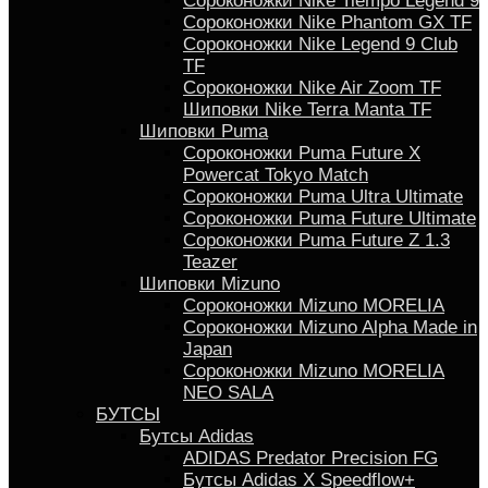
Сороконожки Nike Tiempo Legend 9
Сороконожки Nike Phantom GX TF
Сороконожки Nike Legend 9 Club
TF
Сороконожки Nike Air Zoom TF
Шиповки Nike Terra Manta TF
Шиповки Puma
Сороконожки Puma Future X
Powercat Tokyo Match
Сороконожки Puma Ultra Ultimate
Сороконожки Puma Future Ultimate
Сороконожки Puma Future Z 1.3
Teazer
Шиповки Mizuno
Сороконожки Mizuno MORELIA
Сороконожки Mizuno Alpha Made in
Japan
Сороконожки Mizuno MORELIA
NEO SALA
БУТСЫ
Бутсы Adidas
ADIDAS Predator Precision FG
Бутсы Аdidas X Speedflow+