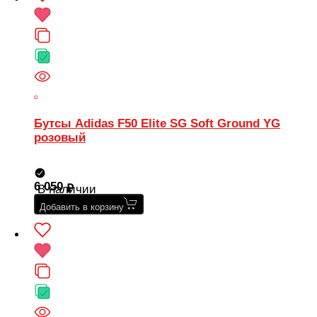
Бутсы Adidas F50 Elite SG Soft Ground YG
розовый
6 050
В наличии
Добавить в корзину