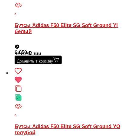
Бутсы Adidas F50 Elite SG Soft Ground YI
белый
6 050
В наличии
Добавить в корзину
Бутсы Adidas F50 Elite SG Soft Ground YO
голубой