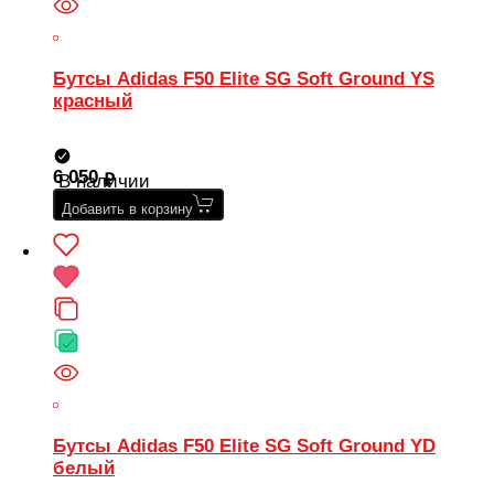
Бутсы Adidas F50 Elite SG Soft Ground YS
красный
6 050
В наличии
Добавить в корзину
Бутсы Adidas F50 Elite SG Soft Ground YD
белый