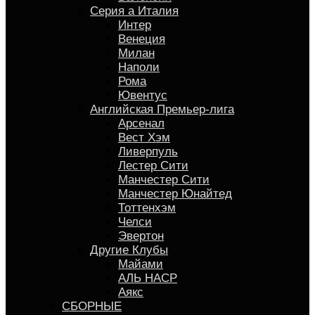
Серия a Италия
Интер
Венеция
Милан
Наполи
Рома
Ювентус
Английская Премьер-лига
Арсенал
Вест Хэм
Ливерпуль
Лестер Сити
Манчестер Сити
Манчестер Юнайтед
Тоттенхэм
Челси
Эвертон
Другие Клубы
Майами
АЛЬ НАСР
Аякс
СБОРНЫЕ