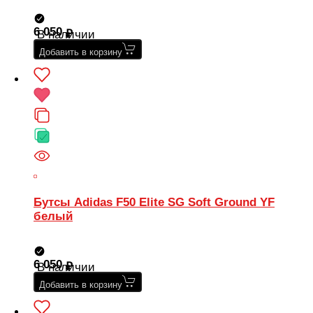
6 050
В наличии
Добавить в корзину
Бутсы Adidas F50 Elite SG Soft Ground YF
белый
6 050
В наличии
Добавить в корзину