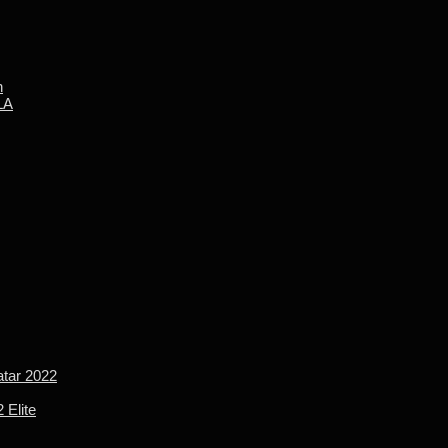
n
LA
tar 2022
 Elite