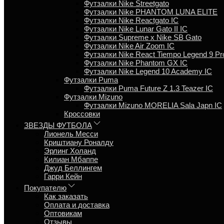
Футзалки Nike Streetgato
Футзалки Nike PHANTOM LUNA ELITE
Футзалки Nike Reactgato IC
Футзалки Nike Lunar Gato II IC
Футзалки Supreme x Nike SB Gato
Футзалки Nike Air Zoom IC
Футзалки Nike React Tiempo Legend 9 Pr
Футзалки Nike Phantom GX IC
Футзалки Nike Legend 10 Academy IC
Футзалки Puma
Футзалки Puma Future Z 1.3 Teazer IC
Футзалки Mizuno
Футзалки Mizuno MORELIA Sala Japn IC
Кроссовки
ЗВЕЗДЫ ФУТБОЛА
Лионель Месси
Криштиану Роналду
Эрлинг Холанд
Килиан Мбаппе
Джуд Беллингем
Гарри Кейн
Покупателю
Как заказать
Оплата и доставка
Оптовикам
Отзывы