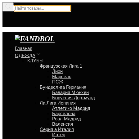
Главная
ОДЕЖДА
КЛУБЫ
Французская Лига 1
Лион
Марсель
ПСЖ
Бундеслига Германия
Бавария Мюнхен
Боруссия Дортмунд
Ла Лига Испания
Атлетико Мадрид
Барселона
Реал Мадрид
Валенсия
Серия a Италия
Интер