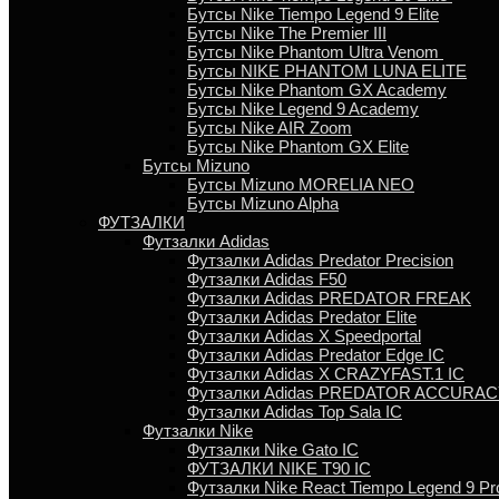
Бутсы Nike Tiempo Legend 9 Elite
Бутсы Nike The Premier III
Бутсы Nike Phantom Ultra Venom
Бутсы NIKE PHANTOM LUNA ELITE
Бутсы Nike Phantom GX Academy
Бутсы Nike Legend 9 Academy
Бутсы Nike AIR Zoom
Бутсы Nike Phantom GX Elite
Бутсы Mizuno
Бутсы Mizuno MORELIA NEO
Бутсы Mizuno Alpha
ФУТЗАЛКИ
Футзалки Adidas
Футзалки Adidas Predator Precision
Футзалки Adidas F50
Футзалки Adidas PREDATOR FREAK
Футзалки Adidas Predator Elite
Футзалки Аdidas X Speedportal
Футзалки Adidas Predator Edge IC
Футзалки Adidas X CRAZYFAST.1 IC
Футзалки Adidas PREDATOR ACCURACY
Футзалки Аdidas Top Sala IC
Футзалки Nike
Футзалки Nike Gato IC
ФУТЗАЛКИ NIKE T90 IC
Футзалки Nike React Tiempo Legend 9 Pr