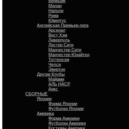
Венеция
Милан
Наполи
Рома
Ювентус
Английская Премьер-лига
Арсенал
Вест Хэм
Ливерпуль
Лестер Сити
Манчестер Сити
Манчестер Юнайтед
Тоттенхэм
Челси
Эвертон
Другие Клубы
Майами
АЛЬ НАСР
Аякс
СБОРНЫЕ
Япония
Форма Японии
Футболки Японии
Америка
Форма Америки
Футболки Америки
Костюмы Америки