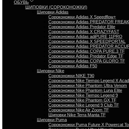
ОБУВЬ
ШИПОВКИ (СОРОКОНОЖКИ)
Шиповки Adidas
Сороконожки Аdidas X Speedflow+
Сороконожки Adidas PREDATOR FREA
Сороконожки Adidas Predator Elite
Сороконожки Adidas X CRAZYFAST
Сороконожки Adidas adiPURE 11PRO
Сороконожки Аdidas X SPEEDPORTAL
Сороконожки Adidas PREDATOR ACCU
Сороконожки Adidas COPA PURE.3 TF
Сороконожки Аdidas Predator Edge TF
Сороконожки Adidas COPA GLORO TF
Сороконожки Adidas F50
Шиповки Nike
Сороконожки NIKE T90
Сороконожки Nike Tiempo Legend X Aca
Сороконожки Nike Phantom Ultra Venom
Сороконожки Nike Phantom Luna Elite
Сороконожки Nike Tiempo Legend 9
Сороконожки Nike Phantom GX TF
Сороконожки Nike Legend 9 Club TF
Сороконожки Nike Air Zoom TF
Шиповки Nike Terra Manta TF
Шиповки Puma
Сороконожки Puma Future X Powercat To