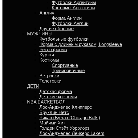
Футболки Аргентины
Костюмы Аргентины
Англия
Форма Англии
Футболки Англии
Другие сборные
МУЖЧИНЫ
Футбольные футболки
Форма с длинным рукавом, Longsleeve
Ретро форма
Куртки
Костюмы
Спортивные
Тренировочные
Ветровки
Толстовки
ДЕТИ
Детская форма
Детские костюмы
NBA БАСКЕТБОЛ
Лос-Анджелес Клипперс
Бруклин Нетс
Чикаго Буллз (Chicago Bulls)
Майями Хит
Голден Стэйт Уорриорз
Лос-Анджелес Лейкерс Lakers