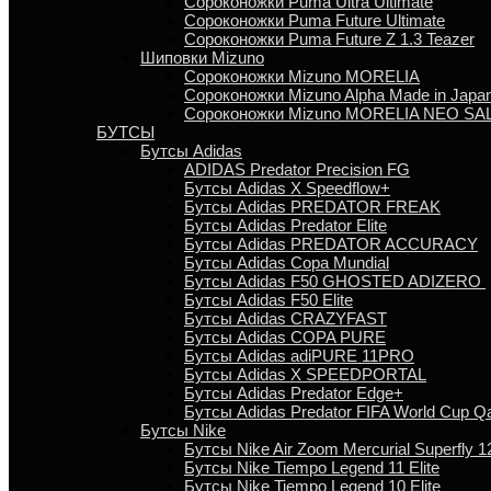
Сороконожки Puma Ultra Ultimate
Сороконожки Puma Future Ultimate
Сороконожки Puma Future Z 1.3 Teazer
Шиповки Mizuno
Сороконожки Mizuno MORELIA
Сороконожки Mizuno Alpha Made in Japa
Сороконожки Mizuno MORELIA NEO SA
БУТСЫ
Бутсы Adidas
ADIDAS Predator Precision FG
Бутсы Аdidas X Speedflow+
Бутсы Adidas PREDATOR FREAK
Бутсы Adidas Predator Elite
Бутсы Adidas PREDATOR ACCURACY
Бутсы Adidas Copa Mundial
Бутсы Аdidas F50 GHOSTED ADIZERO
Бутсы Adidas F50 Elite
Бутсы Adidas CRAZYFAST
Бутсы Adidas COPA PURE
Бутсы Adidas adiPURE 11PRO
Бутсы Аdidas X SPEEDPORTAL
Бутсы Аdidas Predator Edge+
Бутсы Аdidas Predator FIFA World Cup Qa
Бутсы Nike
Бутсы Nike Air Zoom Mercurial Superfly 12
Бутсы Nike Tiempo Legend 11 Elite
Бутсы Nike Tiempo Legend 10 Elite