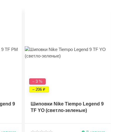
– 3 %
– 6 %
– 206
– 393
gend 9
Шиповки Nike Tiempo Legend 9
Бутс
TF YO (светло-зеленые)
Elite