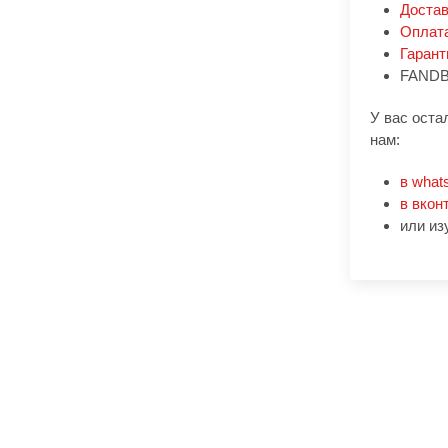
Доста
Оплат
Гарант
FANDB
У вас оста
нам:
в what
в вкон
или из