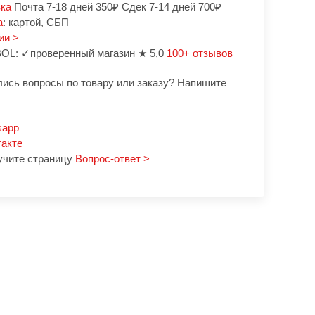
вка
Почта 7-18 дней 350₽ Сдек 7-14 дней 700₽
а
: картой, СБП
ии >
OL: ✓проверенный магазин ★ 5,0
100+ отзывов
лись вопросы по товару или заказу? Напишите
sapp
такте
учите страницу
Вопрос-ответ >