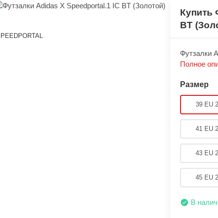
Купить 
BT (Зол
SPEEDPORTAL
Футзалки Аd
Полное оп
Размер
39 EU 
41 EU 
43 EU 
45 EU 
В налич