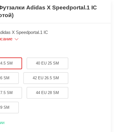
Футзалки Аdidas X Speedportal.1 IC
отой)
idas X Speedportal.1 IC
исание
24.5 SM
40 EU 25 SM
26 SM
42 EU 26.5 SM
27.5 SM
44 EU 28 SM
29 SM
ии