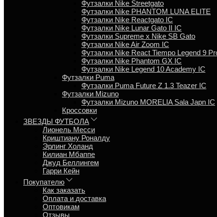
Футзалки Nike Streetgato
Футзалки Nike PHANTOM LUNA ELITE
Футзалки Nike Reactgato IC
Футзалки Nike Lunar Gato II IC
Футзалки Supreme x Nike SB Gato
Футзалки Nike Air Zoom IC
Футзалки Nike React Tiempo Legend 9 Pr
Футзалки Nike Phantom GX IC
Футзалки Nike Legend 10 Academy IC
Футзалки Puma
Футзалки Puma Future Z 1.3 Teazer IC
Футзалки Mizuno
Футзалки Mizuno MORELIA Sala Japn IC
Кроссовки
ЗВЕЗДЫ ФУТБОЛА
Лионель Месси
Криштиану Роналду
Эрлинг Холанд
Килиан Мбаппе
Джуд Беллингем
Гарри Кейн
Покупателю
Как заказать
Оплата и доставка
Оптовикам
Отзывы