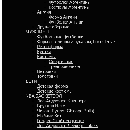
Футболки Аргентины
Костюмы Аргентины
Англия
Форма Англии
Футболки Англии
Другие сборные
МУЖЧИНЫ
Футбольные футболки
Форма с длинным рукавом, Longsleeve
Ретро форма
Куртки
Костюмы
Спортивные
Тренировочные
Ветровки
Толстовки
ДЕТИ
Детская форма
Детские костюмы
NBA БАСКЕТБОЛ
Лос-Анджелес Клипперс
Бруклин Нетс
Чикаго Буллз (Chicago Bulls)
Майями Хит
Голден Стэйт Уорриорз
Лос-Анджелес Лейкерс Lakers