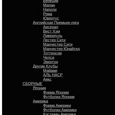
Венеция
Милан
Наполи
Рома
Ювентус
Английская Премьер-лига
Арсенал
Вест Хэм
Ливерпуль
Лестер Сити
Манчестер Сити
Манчестер Юнайтед
Тоттенхэм
Челси
Эвертон
Другие Клубы
Майами
АЛЬ НАСР
Аякс
СБОРНЫЕ
Япония
Форма Японии
Футболки Японии
Америка
Форма Америки
Футболки Америки
Костюмы Америки