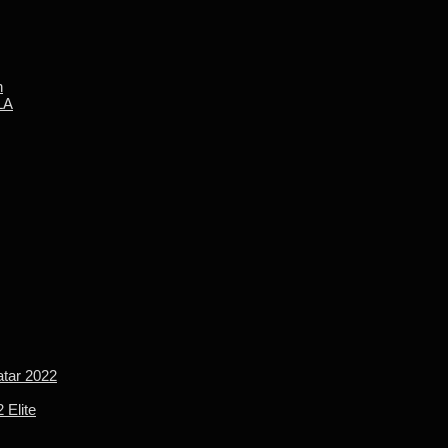
n
LA
tar 2022
 Elite