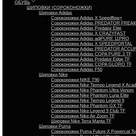
ОБУВЬ
ШИПОВКИ (СОРОКОНОЖКИ)
Шиповки Adidas
Сороконожки Аdidas X Speedflow+
Сороконожки Adidas PREDATOR FREA
Сороконожки Adidas Predator Elite
Сороконожки Adidas X CRAZYFAST
Сороконожки Adidas adiPURE 11PRO
Сороконожки Аdidas X SPEEDPORTAL
Сороконожки Adidas PREDATOR ACCU
Сороконожки Adidas COPA PURE.3 TF
Сороконожки Аdidas Predator Edge TF
Сороконожки Adidas COPA GLORO TF
Сороконожки Adidas F50
Шиповки Nike
Сороконожки NIKE T90
Сороконожки Nike Tiempo Legend X Aca
Сороконожки Nike Phantom Ultra Venom
Сороконожки Nike Phantom Luna Elite
Сороконожки Nike Tiempo Legend 9
Сороконожки Nike Phantom GX TF
Сороконожки Nike Legend 9 Club TF
Сороконожки Nike Air Zoom TF
Шиповки Nike Terra Manta TF
Шиповки Puma
Сороконожки Puma Future X Powercat To