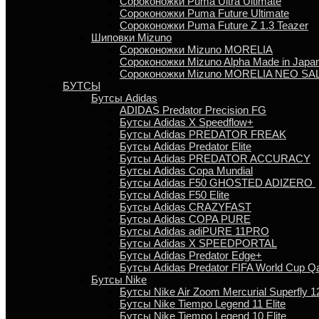
Сороконожки Puma Ultra Ultimate
Сороконожки Puma Future Ultimate
Сороконожки Puma Future Z 1.3 Teazer
Шиповки Mizuno
Сороконожки Mizuno MORELIA
Сороконожки Mizuno Alpha Made in Japa
Сороконожки Mizuno MORELIA NEO SA
БУТСЫ
Бутсы Adidas
ADIDAS Predator Precision FG
Бутсы Аdidas X Speedflow+
Бутсы Adidas PREDATOR FREAK
Бутсы Adidas Predator Elite
Бутсы Adidas PREDATOR ACCURACY
Бутсы Adidas Copa Mundial
Бутсы Аdidas F50 GHOSTED ADIZERO
Бутсы Adidas F50 Elite
Бутсы Adidas CRAZYFAST
Бутсы Adidas COPA PURE
Бутсы Adidas adiPURE 11PRO
Бутсы Аdidas X SPEEDPORTAL
Бутсы Аdidas Predator Edge+
Бутсы Аdidas Predator FIFA World Cup Qa
Бутсы Nike
Бутсы Nike Air Zoom Mercurial Superfly 12
Бутсы Nike Tiempo Legend 11 Elite
Бутсы Nike Tiempo Legend 10 Elite