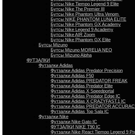
Бутсы Nike Tiempo Legend 9 Elite
Бутсы Nike The Premier III
Бутсы Nike Phantom Ultra Venom
Бутсы NIKE PHANTOM LUNA ELITE
Бутсы Nike Phantom GX Academy
Бутсы Nike Legend 9 Academy
Бутсы Nike AIR Zoom
Бутсы Nike Phantom GX Elite
Бутсы Mizuno
Бутсы Mizuno MORELIA NEO
Бутсы Mizuno Alpha
ФУТЗАЛКИ
Футзалки Adidas
Футзалки Adidas Predator Precision
Футзалки Adidas F50
Футзалки Adidas PREDATOR FREAK
Футзалки Adidas Predator Elite
Футзалки Аdidas X Speedportal
Футзалки Adidas Predator Edge IC
Футзалки Adidas X CRAZYFAST.1 IC
Футзалки Adidas PREDATOR ACCURACY
Футзалки Аdidas Top Sala IC
Футзалки Nike
Футзалки Nike Gato IC
ФУТЗАЛКИ NIKE T90 IC
Футзалки Nike React Tiempo Legend 9 Pr