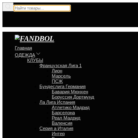
Главная
ОДЕЖДА
КЛУБЫ
Французская Лига 1
Лион
Марсель
ПСЖ
Бундеслига Германия
Бавария Мюнхен
Боруссия Дортмунд
Ла Лига Испания
Атлетико Мадрид
Барселона
Реал Мадрид
Валенсия
Серия a Италия
Интер