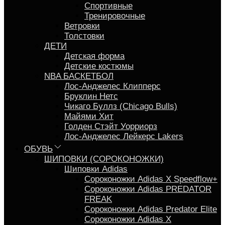
Спортивные
Тренировочные
Ветровки
Толстовки
ДЕТИ
Детская форма
Детские костюмы
NBA БАСКЕТБОЛ
Лос-Анджелес Клипперс
Бруклин Нетс
Чикаго Буллз (Chicago Bulls)
Майями Хит
Голден Стэйт Уорриорз
Лос-Анджелес Лейкерс Lakers
ОБУВЬ
ШИПОВКИ (СОРОКОНОЖКИ)
Шиповки Adidas
Сороконожки Аdidas X Speedflow+
Сороконожки Adidas PREDATOR
FREAK
Сороконожки Adidas Predator Elite
Сороконожки Adidas X