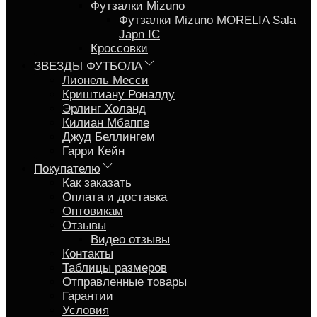
Футзалки Mizuno
Футзалки Mizuno MORELIA Sala
Japn IC
Кроссовки
ЗВЕЗДЫ ФУТБОЛА
Лионель Месси
Криштиану Роналду
Эрлинг Холанд
Килиан Мбаппе
Джуд Беллингем
Гарри Кейн
Покупателю
Как заказать
Оплата и доставка
Оптовикам
Отзывы
Видео отзывы
Контакты
Таблицы размеров
Отправленные товары
Гарантии
Условия