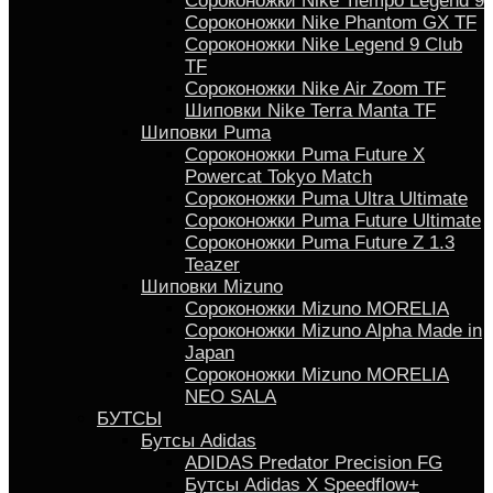
Сороконожки Nike Tiempo Legend 9
Сороконожки Nike Phantom GX TF
Сороконожки Nike Legend 9 Club
TF
Сороконожки Nike Air Zoom TF
Шиповки Nike Terra Manta TF
Шиповки Puma
Сороконожки Puma Future X
Powercat Tokyo Match
Сороконожки Puma Ultra Ultimate
Сороконожки Puma Future Ultimate
Сороконожки Puma Future Z 1.3
Teazer
Шиповки Mizuno
Сороконожки Mizuno MORELIA
Сороконожки Mizuno Alpha Made in
Japan
Сороконожки Mizuno MORELIA
NEO SALA
БУТСЫ
Бутсы Adidas
ADIDAS Predator Precision FG
Бутсы Аdidas X Speedflow+