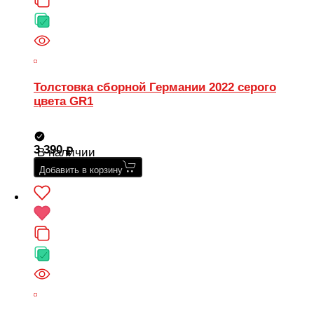
Толстовка сборной Германии 2022 серого
цвета GR1
3 390
В наличии
Добавить в корзину