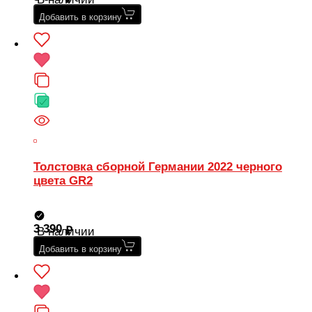
Добавить в корзину
Толстовка сборной Германии 2022 черного
цвета GR2
3 390
В наличии
Добавить в корзину