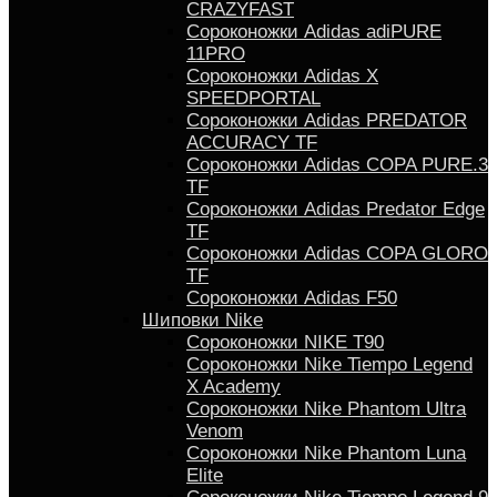
CRAZYFAST
Сороконожки Adidas adiPURE
11PRO
Сороконожки Аdidas X
SPEEDPORTAL
Сороконожки Adidas PREDATOR
ACCURACY TF
Сороконожки Adidas COPA PURE.3
TF
Сороконожки Аdidas Predator Edge
TF
Сороконожки Adidas COPA GLORO
TF
Сороконожки Adidas F50
Шиповки Nike
Сороконожки NIKE T90
Сороконожки Nike Tiempo Legend
X Academy
Сороконожки Nike Phantom Ultra
Venom
Сороконожки Nike Phantom Luna
Elite