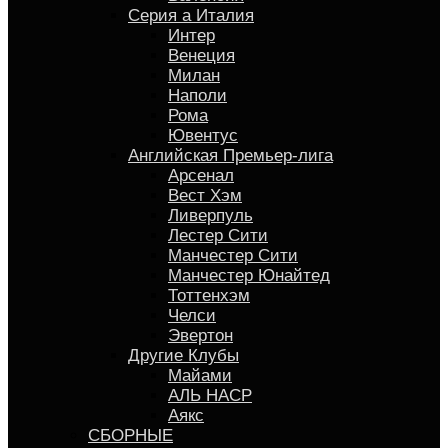
Серия a Италия
Интер
Венеция
Милан
Наполи
Рома
Ювентус
Английская Премьер-лига
Арсенал
Вест Хэм
Ливерпуль
Лестер Сити
Манчестер Сити
Манчестер Юнайтед
Тоттенхэм
Челси
Эвертон
Другие Клубы
Майами
АЛЬ НАСР
Аякс
СБОРНЫЕ