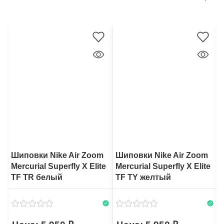
Шиповки Nike Air Zoom
Шиповки Nike Air Zoom
Mercurial Superfly X Elite
Mercurial Superfly X Elite
M
TF TR белый
TF TY желтый