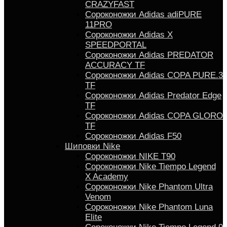
CRAZYFAST
Сороконожки Adidas adiPURE
11PRO
Сороконожки Аdidas X
SPEEDPORTAL
Сороконожки Adidas PREDATOR
ACCURACY TF
Сороконожки Adidas COPA PURE.3
TF
Сороконожки Аdidas Predator Edge
TF
Сороконожки Adidas COPA GLORO
TF
Сороконожки Adidas F50
Шиповки Nike
Сороконожки NIKE T90
Сороконожки Nike Tiempo Legend
X Academy
Сороконожки Nike Phantom Ultra
Venom
Сороконожки Nike Phantom Luna
Elite