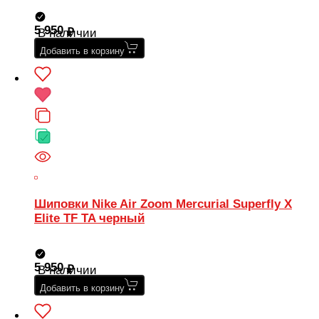
5 950
В наличии
Добавить в корзину
Шиповки Nike Air Zoom Mercurial Superfly X
Elite TF TA черный
5 950
В наличии
Добавить в корзину