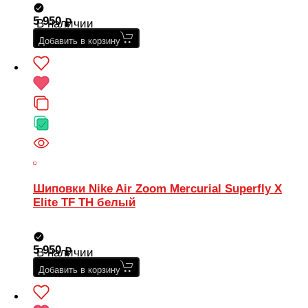
5 950
В наличии
Добавить в корзину
Шиповки Nike Air Zoom Mercurial Superfly X
Elite TF TH белый
5 950
В наличии
Добавить в корзину