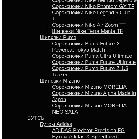
Сороконожки Nike Tiempo Legend 9
Сороконожки Nike Phantom GX TF
Сороконожки Nike Legend 9 Club
TF
Сороконожки Nike Air Zoom TF
Шиповки Nike Terra Manta TF
Шиповки Puma
Сороконожки Puma Future X
Powercat Tokyo Match
Сороконожки Puma Ultra Ultimate
Сороконожки Puma Future Ultimate
Сороконожки Puma Future Z 1.3
Teazer
Шиповки Mizuno
Сороконожки Mizuno MORELIA
Сороконожки Mizuno Alpha Made in
Japan
Сороконожки Mizuno MORELIA
NEO SALA
БУТСЫ
Бутсы Adidas
ADIDAS Predator Precision FG
Бутсы Аdidas X Speedflow+