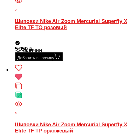
Шиповки Nike Air Zoom Mercurial Superfly X
Elite TF TO розовый
5 950
В наличии
Добавить в корзину
Шиповки Nike Air Zoom Mercurial Superfly X
Elite TF TP оранжевый