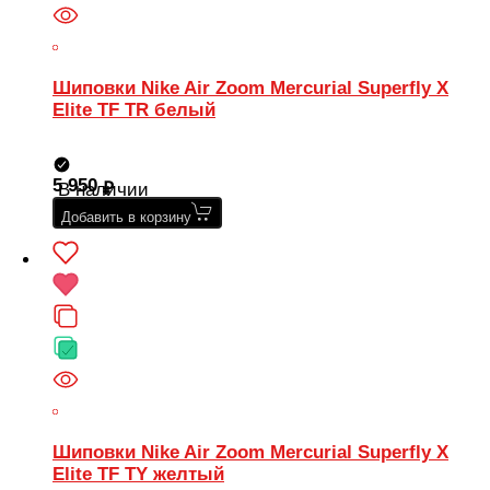
Шиповки Nike Air Zoom Mercurial Superfly X
Elite TF TR белый
5 950
В наличии
Добавить в корзину
Шиповки Nike Air Zoom Mercurial Superfly X
Elite TF TY желтый