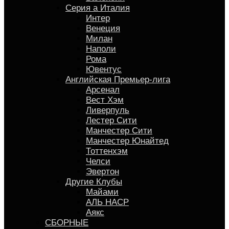
Серия a Италия
Интер
Венеция
Милан
Наполи
Рома
Ювентус
Английская Премьер-лига
Арсенал
Вест Хэм
Ливерпуль
Лестер Сити
Манчестер Сити
Манчестер Юнайтед
Тоттенхэм
Челси
Эвертон
Другие Клубы
Майами
АЛЬ НАСР
Аякс
СБОРНЫЕ