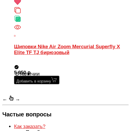
Шиповки Nike Air Zoom Mercurial Superfly X
Elite TF TJ бирюзовый
5 950
В наличии
Добавить в корзину
←
→
Частые вопросы
Как заказать?