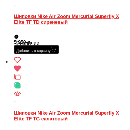
Шиповки Nike Air Zoom Mercurial Superfly X
Elite TF TD сиреневый
5 950
В наличии
Добавить в корзину
Шиповки Nike Air Zoom Mercurial Superfly X
Elite TF TG салатовый