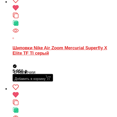
Шиповки Nike Air Zoom Mercurial Superfly X
Elite TF TI серый
5 950
В наличии
Добавить в корзину