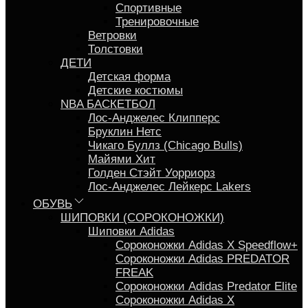
Спортивные
Тренировочные
Ветровки
Толстовки
ДЕТИ
Детская форма
Детские костюмы
NBA БАСКЕТБОЛ
Лос-Анджелес Клипперс
Бруклин Нетс
Чикаго Буллз (Chicago Bulls)
Майями Хит
Голден Стэйт Уорриорз
Лос-Анджелес Лейкерс Lakers
ОБУВЬ
ШИПОВКИ (СОРОКОНОЖКИ)
Шиповки Adidas
Сороконожки Аdidas X Speedflow+
Сороконожки Adidas PREDATOR
FREAK
Сороконожки Adidas Predator Elite
Сороконожки Adidas X