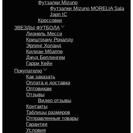
Футзалки Mizuno
Футзалки Mizuno MORELIA Sala
Japn IC
Кроссовки
ЗВЕЗДЫ ФУТБОЛА
Лионель Месси
Криштиану Роналду
Эрлинг Холанд
Килиан Мбаппе
Джуд Беллингем
Гарри Кейн
Покупателю
Как заказать
Оплата и доставка
Оптовикам
Отзывы
Видео отзывы
Контакты
Таблицы размеров
Отправленные товары
Гарантии
Условия