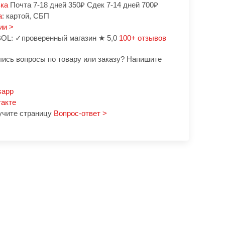
вка
Почта 7-18 дней 350₽ Сдек 7-14 дней 700₽
а
: картой, СБП
ии >
OL: ✓проверенный магазин ★ 5,0
100+ отзывов
лись вопросы по товару или заказу? Напишите
sapp
такте
учите страницу
Вопрос-ответ >