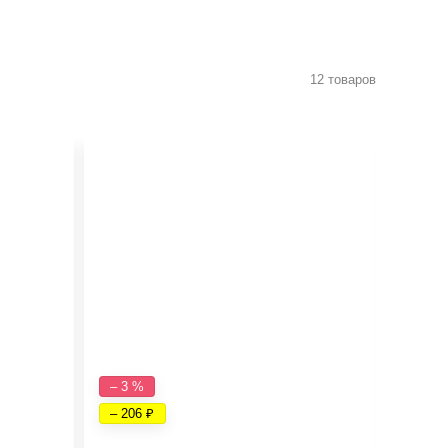
12 товаров
– 3 %
– 6 %
– 206
– 393