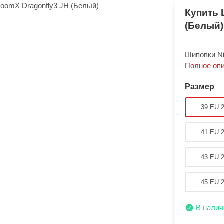
Купить 
(Белый)
Шиповки Ni
Полное оп
Размер
39 EU 
41 EU 
43 EU 
45 EU 
В налич