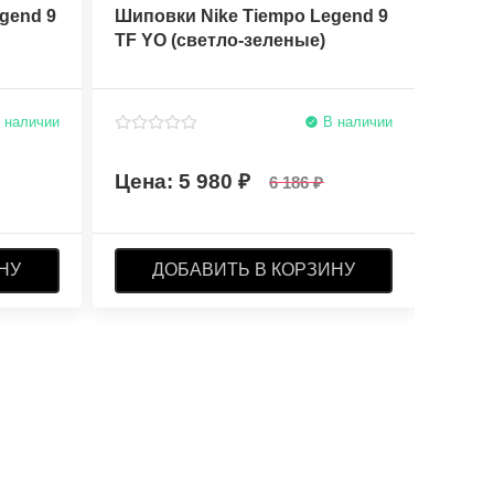
gend 9
Шиповки Nike Tiempo Legend 9
Бутс
TF YO (светло-зеленые)
Elite
 наличии
В наличии
5 980
6 186
НУ
ДОБАВИТЬ В КОРЗИНУ