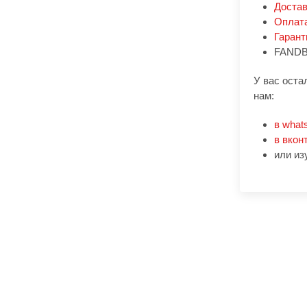
Доста
Оплат
Гарант
FANDB
У вас оста
нам:
в what
в вкон
или из