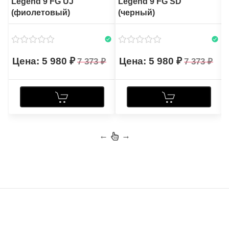
Legend 9 FG UJ
Legend 9 FG SD
(фиолетовый)
(черный)
5 980
5 980
7 373
7 373
←
→