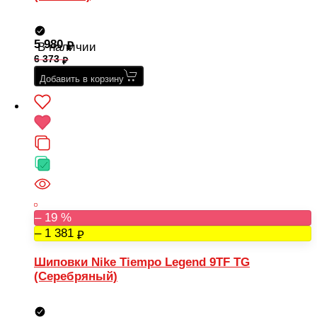
5 980
В наличии
6 373
Добавить в корзину
– 19 %
– 1 381
Шиповки Nike Tiempo Legend 9TF TG
(Серебряный)