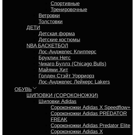
Спортивные
Тренировочные
Ветровки
Толстовки
ДЕТИ
Детская форма
Детские костюмы
NBA БАСКЕТБОЛ
Лос-Анджелес Клипперс
Бруклин Нетс
Чикаго Буллз (Chicago Bulls)
Майями Хит
Голден Стэйт Уорриорз
Лос-Анджелес Лейкерс Lakers
ОБУВЬ
ШИПОВКИ (СОРОКОНОЖКИ)
Шиповки Adidas
Сороконожки Аdidas X Speedflow+
Сороконожки Adidas PREDATOR
FREAK
Сороконожки Adidas Predator Elite
Сороконожки Adidas X