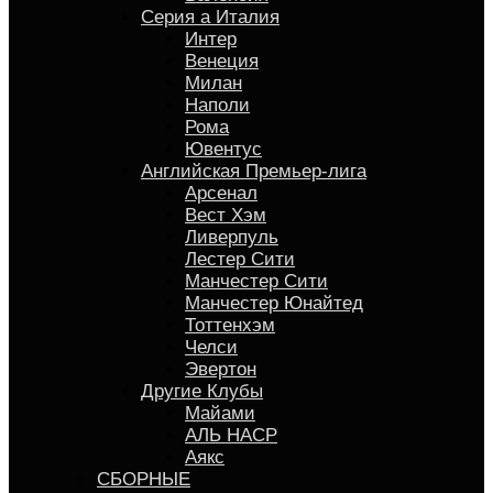
Серия a Италия
Интер
Венеция
Милан
Наполи
Рома
Ювентус
Английская Премьер-лига
Арсенал
Вест Хэм
Ливерпуль
Лестер Сити
Манчестер Сити
Манчестер Юнайтед
Тоттенхэм
Челси
Эвертон
Другие Клубы
Майами
АЛЬ НАСР
Аякс
СБОРНЫЕ