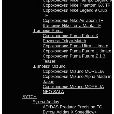
Сороконожки Nike Tiempo Legend 9
Сороконожки Nike Phantom GX TF
Сороконожки Nike Legend 9 Club
TF
Сороконожки Nike Air Zoom TF
Шиповки Nike Terra Manta TF
Шиповки Puma
Сороконожки Puma Future X
Powercat Tokyo Match
Сороконожки Puma Ultra Ultimate
Сороконожки Puma Future Ultimate
Сороконожки Puma Future Z 1.3
Teazer
Шиповки Mizuno
Сороконожки Mizuno MORELIA
Сороконожки Mizuno Alpha Made in
Japan
Сороконожки Mizuno MORELIA
NEO SALA
БУТСЫ
Бутсы Adidas
ADIDAS Predator Precision FG
Бутсы Аdidas X Speedflow+