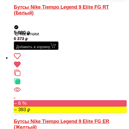
Бутсы Nike Tiempo Legend 9 Elite FG RT
(Белый)
5 980
В наличии
6 373
Добавить в корзину
– 6 %
– 393
Бутсы Nike Tiempo Legend 9 Elite FG ER
(Желтый)