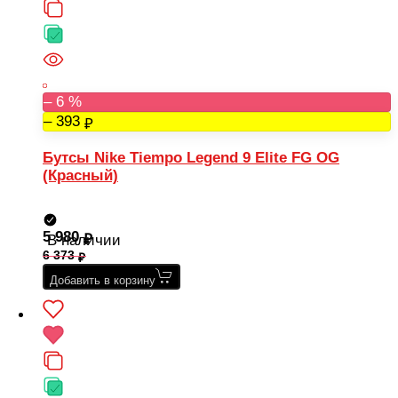
– 6 %
– 393
Бутсы Nike Tiempo Legend 9 Elite FG OG
(Красный)
5 980
В наличии
6 373
Добавить в корзину