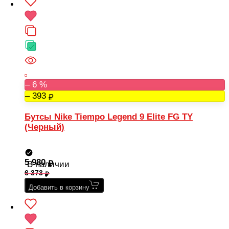
– 6 %
– 393
Бутсы Nike Tiempo Legend 9 Elite FG TY
(Черный)
5 980
В наличии
6 373
Добавить в корзину