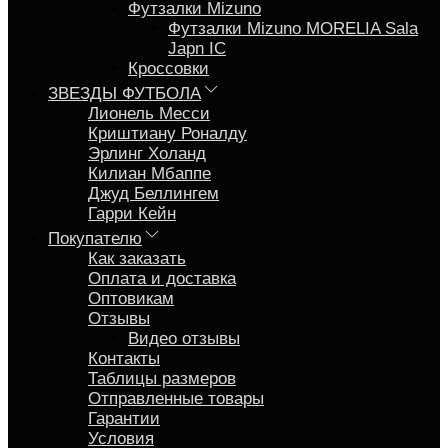
Футзалки Mizuno
Футзалки Mizuno MORELIA Sala
Japn IC
Кроссовки
ЗВЕЗДЫ ФУТБОЛА
Лионель Месси
Криштиану Роналду
Эрлинг Холанд
Килиан Мбаппе
Джуд Беллингем
Гарри Кейн
Покупателю
Как заказать
Оплата и доставка
Оптовикам
Отзывы
Видео отзывы
Контакты
Таблицы размеров
Отправленные товары
Гарантии
Условия