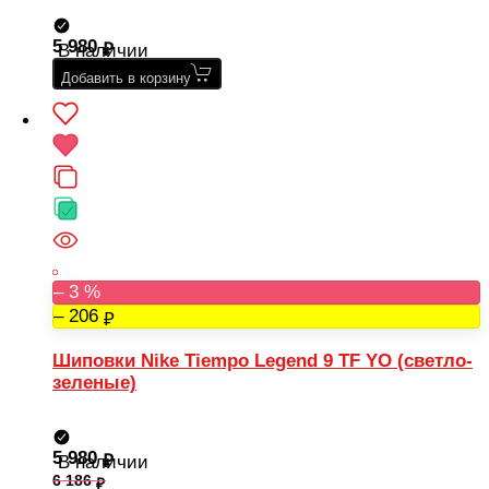
5 980
В наличии
Добавить в корзину
– 3 %
– 206
Шиповки Nike Tiempo Legend 9 TF YO (светло-
зеленые)
5 980
В наличии
6 186