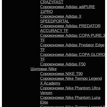
CRAZYFAST
Сороконожки Adidas adiPURE
11PRO
Сороконожки Аdidas X
SPEEDPORTAL
Сороконожки Adidas PREDATOR
ACCURACY TF
Сороконожки Adidas COPA PURE.3
TF
Сороконожки Аdidas Predator Edge
TF
Сороконожки Adidas COPA GLORO
TF
Сороконожки Adidas F50
Шиповки Nike
Сороконожки NIKE T90
Сороконожки Nike Tiempo Legend
X Academy
Сороконожки Nike Phantom Ultra
Venom
Сороконожки Nike Phantom Luna
Elite