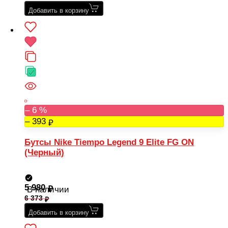
Добавить в корзину
– 6 %
– 393
Бутсы Nike Tiempo Legend 9 Elite FG ON
(Черный)
5 980
В наличии
6 373
Добавить в корзину