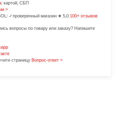
а
: картой, СБП
ии >
OL: ✓проверенный магазин ★ 5,0
100+ отзывов
лись вопросы по товару или заказу? Напишите
sapp
такте
учите страницу
Вопрос-ответ >