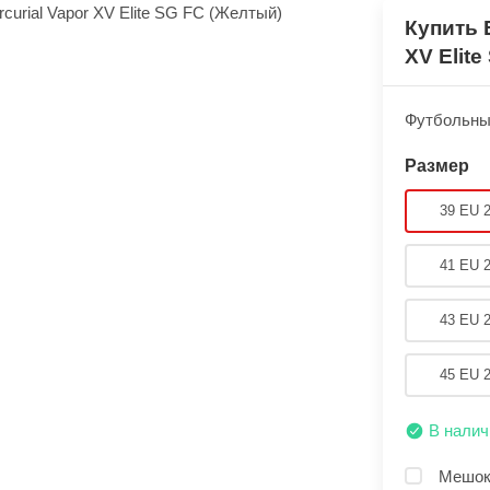
Купить 
XV Elit
Футбольные
Размер
39 EU 
41 EU 
43 EU 
45 EU 
В налич
Мешок 