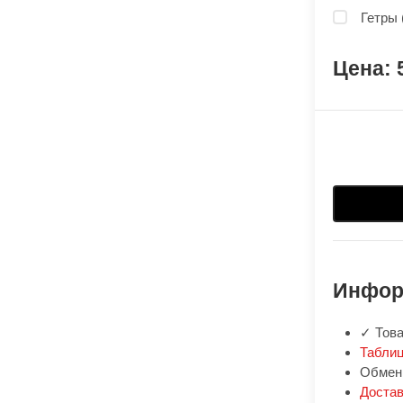
Гетры 
Инфор
✓ Това
Таблиц
Обмен:
Доста