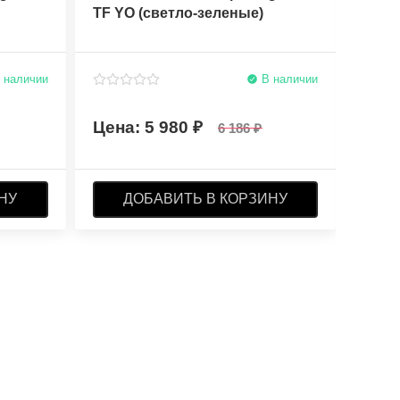
TF YO (светло-зеленые)
Elite
 наличии
В наличии
5 980
6 186
НУ
ДОБАВИТЬ В КОРЗИНУ