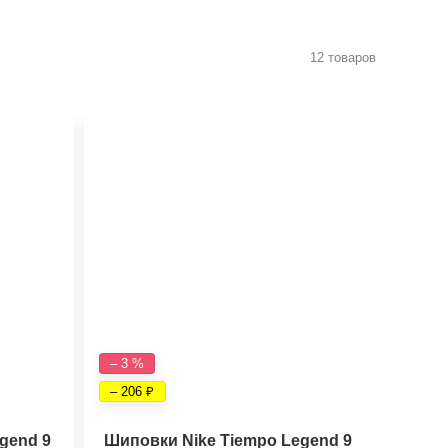
12 товаров
– 3 %
– 6 %
– 206
– 393
gend 9
Шиповки Nike Tiempo Legend 9
Бутс