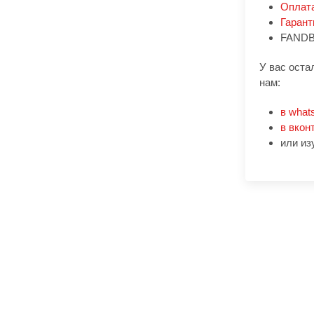
Оплат
Гарант
FANDB
У вас оста
нам:
в what
в вкон
или из