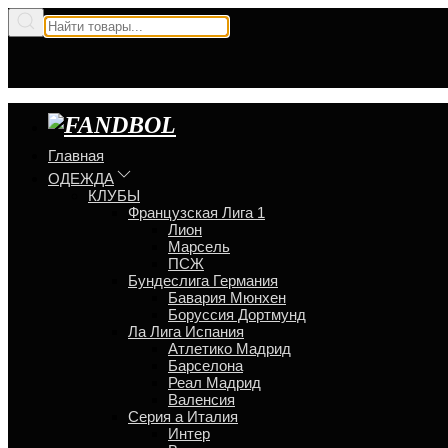
Главная
ОДЕЖДА
КЛУБЫ
Французская Лига 1
Лион
Марсель
ПСЖ
Бундеслига Германия
Бавария Мюнхен
Боруссия Дортмунд
Ла Лига Испания
Атлетико Мадрид
Барселона
Реал Мадрид
Валенсия
Серия a Италия
Интер