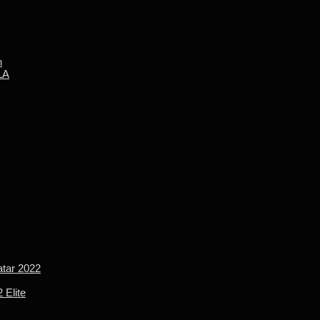
n
LA
tar 2022
 Elite