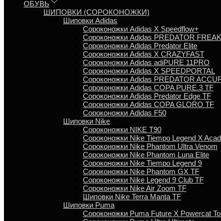
ОБУВЬ
ШИПОВКИ (СОРОКОНОЖКИ)
Шиповки Adidas
Сороконожки Аdidas X Speedflow+
Сороконожки Adidas PREDATOR FREA
Сороконожки Adidas Predator Elite
Сороконожки Adidas X CRAZYFAST
Сороконожки Adidas adiPURE 11PRO
Сороконожки Аdidas X SPEEDPORTAL
Сороконожки Adidas PREDATOR ACCU
Сороконожки Adidas COPA PURE.3 TF
Сороконожки Аdidas Predator Edge TF
Сороконожки Adidas COPA GLORO TF
Сороконожки Adidas F50
Шиповки Nike
Сороконожки NIKE T90
Сороконожки Nike Tiempo Legend X Aca
Сороконожки Nike Phantom Ultra Venom
Сороконожки Nike Phantom Luna Elite
Сороконожки Nike Tiempo Legend 9
Сороконожки Nike Phantom GX TF
Сороконожки Nike Legend 9 Club TF
Сороконожки Nike Air Zoom TF
Шиповки Nike Terra Manta TF
Шиповки Puma
Сороконожки Puma Future X Powercat To