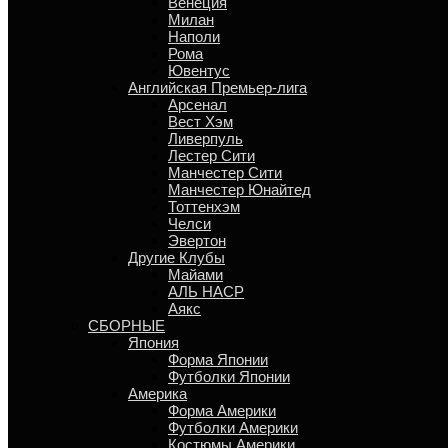
Венеция
Милан
Наполи
Рома
Ювентус
Английская Премьер-лига
Арсенал
Вест Хэм
Ливерпуль
Лестер Сити
Манчестер Сити
Манчестер Юнайтед
Тоттенхэм
Челси
Эвертон
Другие Клубы
Майами
АЛЬ НАСР
Аякс
СБОРНЫЕ
Япония
Форма Японии
Футболки Японии
Америка
Форма Америки
Футболки Америки
Костюмы Америки