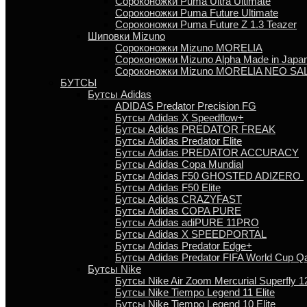
Сороконожки Puma Ultra Ultimate
Сороконожки Puma Future Ultimate
Сороконожки Puma Future Z 1.3 Teazer
Шиповки Mizuno
Сороконожки Mizuno MORELIA
Сороконожки Mizuno Alpha Made in Japa
Сороконожки Mizuno MORELIA NEO SA
БУТСЫ
Бутсы Adidas
ADIDAS Predator Precision FG
Бутсы Аdidas X Speedflow+
Бутсы Adidas PREDATOR FREAK
Бутсы Adidas Predator Elite
Бутсы Adidas PREDATOR ACCURACY
Бутсы Adidas Copa Mundial
Бутсы Аdidas F50 GHOSTED ADIZERO
Бутсы Adidas F50 Elite
Бутсы Adidas CRAZYFAST
Бутсы Adidas COPA PURE
Бутсы Adidas adiPURE 11PRO
Бутсы Аdidas X SPEEDPORTAL
Бутсы Аdidas Predator Edge+
Бутсы Аdidas Predator FIFA World Cup Qa
Бутсы Nike
Бутсы Nike Air Zoom Mercurial Superfly 12
Бутсы Nike Tiempo Legend 11 Elite
Бутсы Nike Tiempo Legend 10 Elite