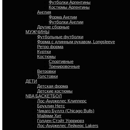
Футболки Аргентины
Костюмы Аргентины
Англия
Форма Англии
Футболки Англии
Другие сборные
МУЖЧИНЫ
Футбольные футболки
Форма с длинным рукавом, Longsleeve
Ретро форма
Куртки
Костюмы
Спортивные
Тренировочные
Ветровки
Толстовки
ДЕТИ
Детская форма
Детские костюмы
NBA БАСКЕТБОЛ
Лос-Анджелес Клипперс
Бруклин Нетс
Чикаго Буллз (Chicago Bulls)
Майями Хит
Голден Стэйт Уорриорз
Лос-Анджелес Лейкерс Lakers