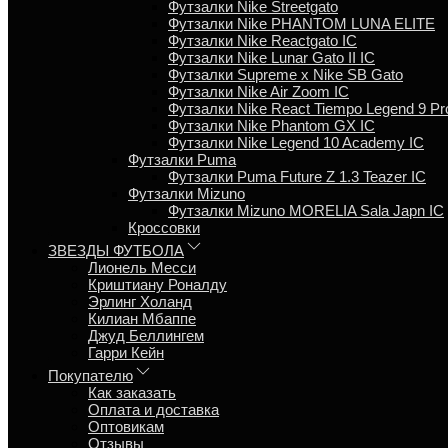
Футзалки Nike Streetgato
Футзалки Nike PHANTOM LUNA ELITE
Футзалки Nike Reactgato IC
Футзалки Nike Lunar Gato II IC
Футзалки Supreme x Nike SB Gato
Футзалки Nike Air Zoom IC
Футзалки Nike React Tiempo Legend 9 Pr
Футзалки Nike Phantom GX IC
Футзалки Nike Legend 10 Academy IC
Футзалки Puma
Футзалки Puma Future Z 1.3 Teazer IC
Футзалки Mizuno
Футзалки Mizuno MORELIA Sala Japn IC
Кроссовки
ЗВЕЗДЫ ФУТБОЛА
Лионель Месси
Криштиану Роналду
Эрлинг Холанд
Килиан Мбаппе
Джуд Беллингем
Гарри Кейн
Покупателю
Как заказать
Оплата и доставка
Оптовикам
Отзывы