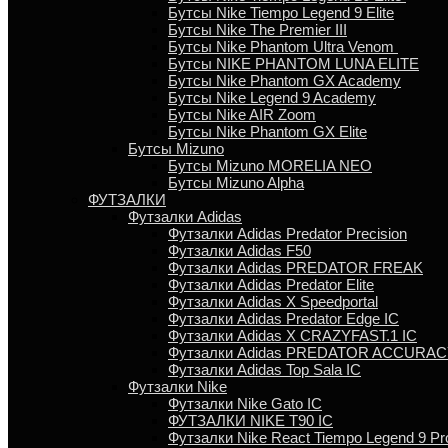
Бутсы Nike Tiempo Legend 9 Elite
Бутсы Nike The Premier III
Бутсы Nike Phantom Ultra Venom
Бутсы NIKE PHANTOM LUNA ELITE
Бутсы Nike Phantom GX Academy
Бутсы Nike Legend 9 Academy
Бутсы Nike AIR Zoom
Бутсы Nike Phantom GX Elite
Бутсы Mizuno
Бутсы Mizuno MORELIA NEO
Бутсы Mizuno Alpha
ФУТЗАЛКИ
Футзалки Adidas
Футзалки Adidas Predator Precision
Футзалки Adidas F50
Футзалки Adidas PREDATOR FREAK
Футзалки Adidas Predator Elite
Футзалки Аdidas X Speedportal
Футзалки Adidas Predator Edge IC
Футзалки Adidas X CRAZYFAST.1 IC
Футзалки Adidas PREDATOR ACCURACY
Футзалки Аdidas Top Sala IC
Футзалки Nike
Футзалки Nike Gato IC
ФУТЗАЛКИ NIKE T90 IC
Футзалки Nike React Tiempo Legend 9 Pr