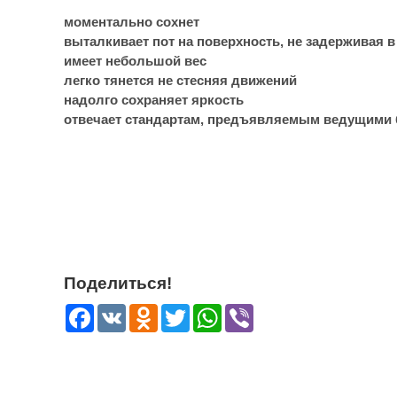
моментально сохнет
выталкивает пот на поверхность, не задерживая в
имеет небольшой вес
легко тянется не стесняя движений
надолго сохраняет яркость
отвечает стандартам, предъявляемым ведущими б
Поделиться!
Facebook
VK
Odnoklassniki
Twitter
WhatsApp
Viber