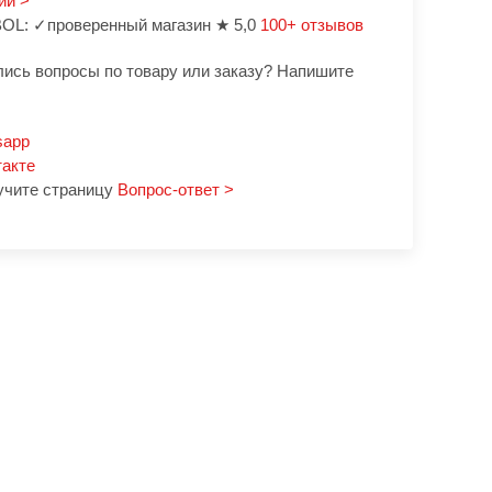
ии >
OL: ✓проверенный магазин ★ 5,0
100+ отзывов
лись вопросы по товару или заказу? Напишите
sapp
такте
учите страницу
Вопрос-ответ >