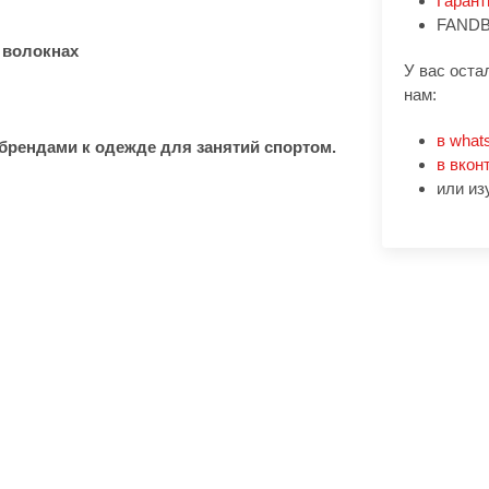
Гарант
FANDB
 волокнах
У вас оста
нам:
в what
рендами к одежде для занятий спортом.
в вкон
или из