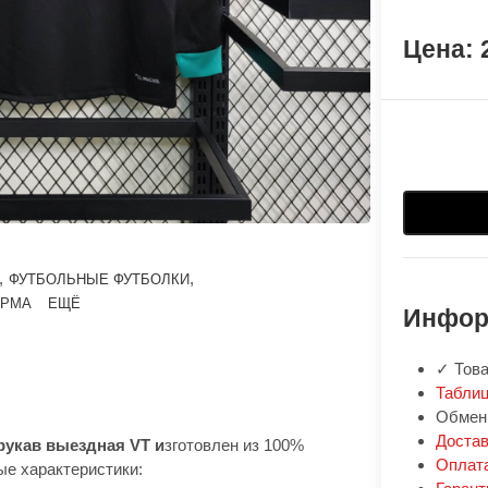
,
,
ФУТБОЛЬНЫЕ ФУТБОЛКИ
ОРМА
ЕЩЁ
Инфор
✓ Това
Таблиц
Обмен:
Доста
рукав выездная VT и
зготовлен из 100%
Оплат
ые характеристики: