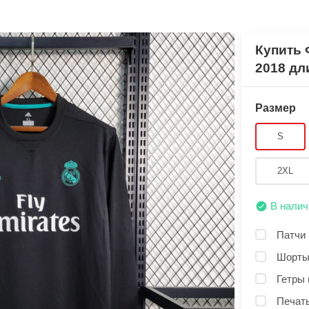
Купить 
2018 дл
Размер
S
2XL
В налич
Патчи 
Шорты
Гетры 
Печать