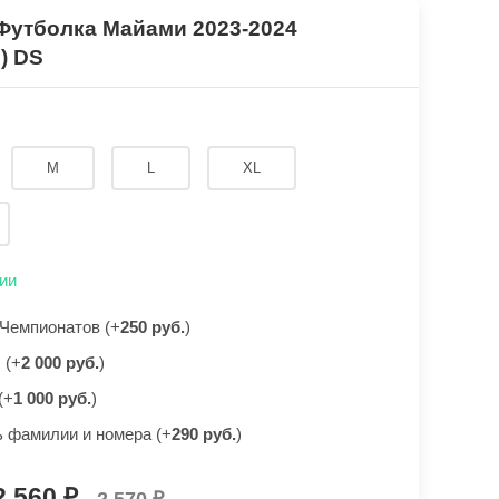
Футболка Майами 2023-2024
) DS
M
L
XL
ии
Чемпионатов (+
250 руб.
)
 (+
2 000 руб.
)
(+
1 000 руб.
)
 фамилии и номера (+
290 руб.
)
2 560