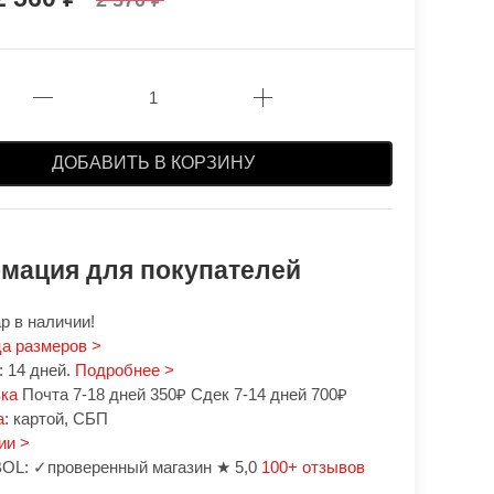
2 570
ДОБАВИТЬ В КОРЗИНУ
мация для покупателей
р в наличии!
а размеров >
 14 дней.
Подробнее >
вка
Почта 7-18 дней 350₽ Сдек 7-14 дней 700₽
а
: картой, СБП
ии >
OL: ✓проверенный магазин ★ 5,0
100+ отзывов