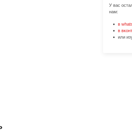
У вас оста
нам:
в what
в вкон
или из
ь