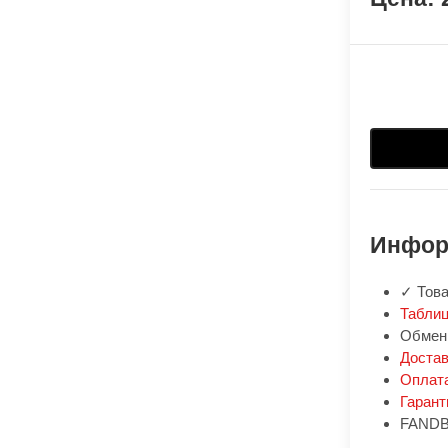
Инфор
✓ Това
Таблиц
Обмен:
Доста
Оплат
Гарант
FANDB