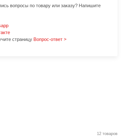
лись вопросы по товару или заказу? Напишите
sapp
такте
учите страницу
Вопрос-ответ >
12 товаров