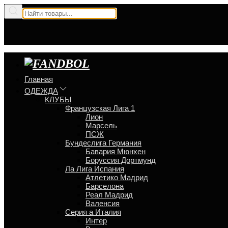
Главная
ОДЕЖДА
КЛУБЫ
Французская Лига 1
Лион
Марсель
ПСЖ
Бундеслига Германия
Бавария Мюнхен
Боруссия Дортмунд
Ла Лига Испания
Атлетико Мадрид
Барселона
Реал Мадрид
Валенсия
Серия a Италия
Интер