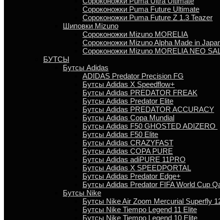
Сороконожки Puma Ultra Ultimate
Сороконожки Puma Future Ultimate
Сороконожки Puma Future Z 1.3 Teazer
Шиповки Mizuno
Сороконожки Mizuno MORELIA
Сороконожки Mizuno Alpha Made in Japa
Сороконожки Mizuno MORELIA NEO SA
БУТСЫ
Бутсы Adidas
ADIDAS Predator Precision FG
Бутсы Аdidas X Speedflow+
Бутсы Adidas PREDATOR FREAK
Бутсы Adidas Predator Elite
Бутсы Adidas PREDATOR ACCURACY
Бутсы Adidas Copa Mundial
Бутсы Аdidas F50 GHOSTED ADIZERO
Бутсы Adidas F50 Elite
Бутсы Adidas CRAZYFAST
Бутсы Adidas COPA PURE
Бутсы Adidas adiPURE 11PRO
Бутсы Аdidas X SPEEDPORTAL
Бутсы Аdidas Predator Edge+
Бутсы Аdidas Predator FIFA World Cup Qa
Бутсы Nike
Бутсы Nike Air Zoom Mercurial Superfly 12
Бутсы Nike Tiempo Legend 11 Elite
Бутсы Nike Tiempo Legend 10 Elite