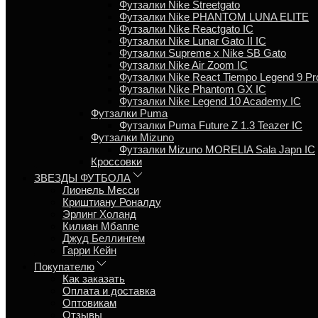
Футзалки Nike Streetgato
Футзалки Nike PHANTOM LUNA ELITE
Футзалки Nike Reactgato IC
Футзалки Nike Lunar Gato II IC
Футзалки Supreme x Nike SB Gato
Футзалки Nike Air Zoom IC
Футзалки Nike React Tiempo Legend 9 Pr
Футзалки Nike Phantom GX IC
Футзалки Nike Legend 10 Academy IC
Футзалки Puma
Футзалки Puma Future Z 1.3 Teazer IC
Футзалки Mizuno
Футзалки Mizuno MORELIA Sala Japn IC
Кроссовки
ЗВЕЗДЫ ФУТБОЛА
Лионель Месси
Криштиану Роналду
Эрлинг Холанд
Килиан Мбаппе
Джуд Беллингем
Гарри Кейн
Покупателю
Как заказать
Оплата и доставка
Оптовикам
Отзывы