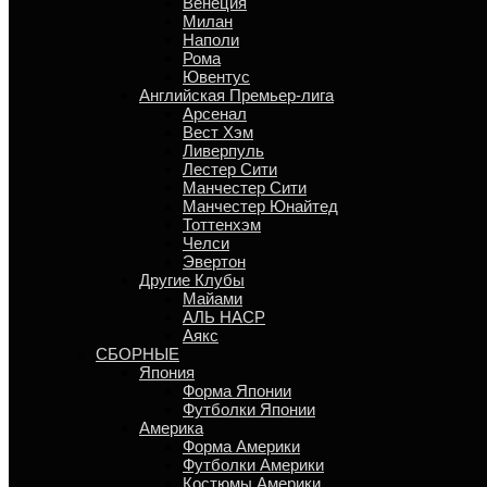
Венеция
Милан
Наполи
Рома
Ювентус
Английская Премьер-лига
Арсенал
Вест Хэм
Ливерпуль
Лестер Сити
Манчестер Сити
Манчестер Юнайтед
Тоттенхэм
Челси
Эвертон
Другие Клубы
Майами
АЛЬ НАСР
Аякс
СБОРНЫЕ
Япония
Форма Японии
Футболки Японии
Америка
Форма Америки
Футболки Америки
Костюмы Америки