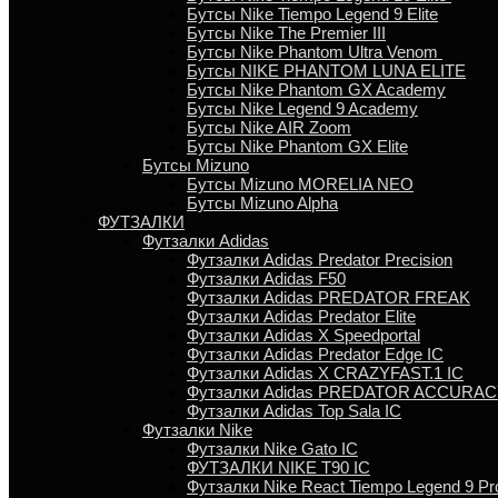
Бутсы Nike Tiempo Legend 9 Elite
Бутсы Nike The Premier III
Бутсы Nike Phantom Ultra Venom
Бутсы NIKE PHANTOM LUNA ELITE
Бутсы Nike Phantom GX Academy
Бутсы Nike Legend 9 Academy
Бутсы Nike AIR Zoom
Бутсы Nike Phantom GX Elite
Бутсы Mizuno
Бутсы Mizuno MORELIA NEO
Бутсы Mizuno Alpha
ФУТЗАЛКИ
Футзалки Adidas
Футзалки Adidas Predator Precision
Футзалки Adidas F50
Футзалки Adidas PREDATOR FREAK
Футзалки Adidas Predator Elite
Футзалки Аdidas X Speedportal
Футзалки Adidas Predator Edge IC
Футзалки Adidas X CRAZYFAST.1 IC
Футзалки Adidas PREDATOR ACCURACY
Футзалки Аdidas Top Sala IC
Футзалки Nike
Футзалки Nike Gato IC
ФУТЗАЛКИ NIKE T90 IC
Футзалки Nike React Tiempo Legend 9 Pr