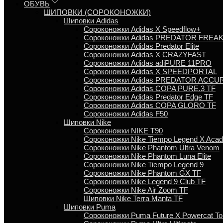
ОБУВЬ
ШИПОВКИ (СОРОКОНОЖКИ)
Шиповки Adidas
Сороконожки Аdidas X Speedflow+
Сороконожки Adidas PREDATOR FREA
Сороконожки Adidas Predator Elite
Сороконожки Adidas X CRAZYFAST
Сороконожки Adidas adiPURE 11PRO
Сороконожки Аdidas X SPEEDPORTAL
Сороконожки Adidas PREDATOR ACCU
Сороконожки Adidas COPA PURE.3 TF
Сороконожки Аdidas Predator Edge TF
Сороконожки Adidas COPA GLORO TF
Сороконожки Adidas F50
Шиповки Nike
Сороконожки NIKE T90
Сороконожки Nike Tiempo Legend X Aca
Сороконожки Nike Phantom Ultra Venom
Сороконожки Nike Phantom Luna Elite
Сороконожки Nike Tiempo Legend 9
Сороконожки Nike Phantom GX TF
Сороконожки Nike Legend 9 Club TF
Сороконожки Nike Air Zoom TF
Шиповки Nike Terra Manta TF
Шиповки Puma
Сороконожки Puma Future X Powercat To