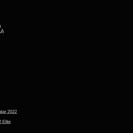
n
LA
tar 2022
 Elite