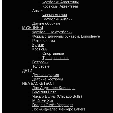
Футболки Аргентины
Костюмы Аргентины
Англия
Форма Англии
Футболки Англии
Другие сборные
МУЖЧИНЫ
Футбольные футболки
Форма с длинным рукавом, Longsleeve
Ретро форма
Куртки
Костюмы
Спортивные
Тренировочные
Ветровки
Толстовки
ДЕТИ
Детская форма
Детские костюмы
NBA БАСКЕТБОЛ
Лос-Анджелес Клипперс
Бруклин Нетс
Чикаго Буллз (Chicago Bulls)
Майями Хит
Голден Стэйт Уорриорз
Лос-Анджелес Лейкерс Lakers