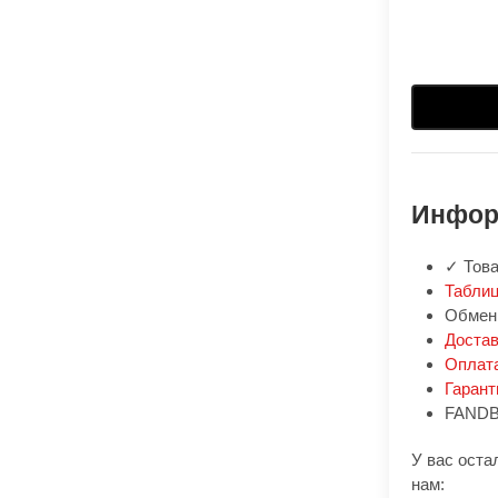
Инфор
✓ Това
Таблиц
Обмен:
Доста
Оплат
Гарант
FANDB
У вас оста
нам: