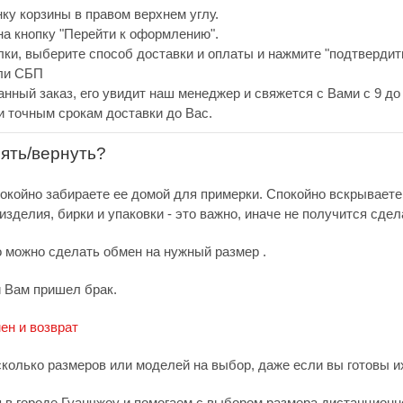
нку корзины в правом верхнем углу.
а кнопку "Перейти к оформлению".
ки, выберите способ доставки и оплаты и нажмите "подтвердить
или СБП
анный заказ, его увидит наш менеджер и свяжется с Вами с 9 до 
и точным срокам доставки до Вас.
нять/вернуть?
покойно забираете ее домой для примерки. Спокойно вскрываете
зделия, бирки и упаковки - это важно, иначе не получится сдел
о можно сделать обмен на нужный размер .
и Вам пришел брак.
ен и возврат
сколько размеров или моделей на выбор, даже если вы готовы их
в городе Гуанчжоу и помогаем с выбором размера дистанционно.