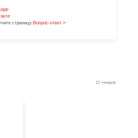
sapp
такте
учите страницу
Вопрос-ответ >
12 товаров