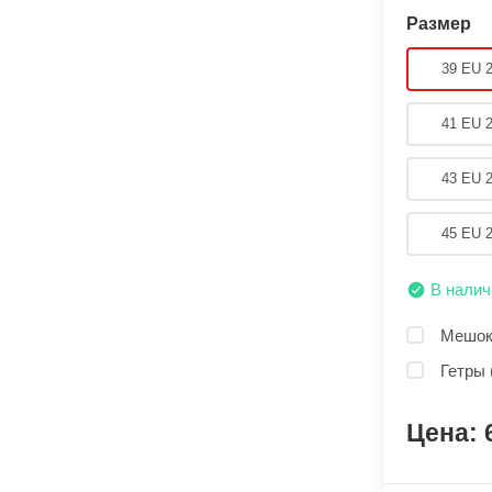
Размер
39 EU 
41 EU 
43 EU 
45 EU 
В налич
Мешок 
Гетры 