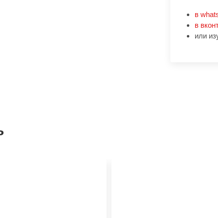
в what
в вкон
или из
ь