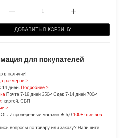
ДОБАВИТЬ В КОРЗИНУ
мация для покупателей
р в наличии!
а размеров >
 14 дней.
Подробнее >
вка
Почта 7-18 дней 350₽ Сдек 7-14 дней 700₽
а
: картой, СБП
ии >
OL: ✓проверенный магазин ★ 5,0
100+ отзывов
лись вопросы по товару или заказу? Напишите