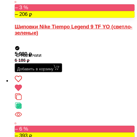
– 3 %
– 206
Шиповки Nike Tiempo Legend 9 TF YO (светло-
зеленые)
5 980
В наличии
6 186
Добавить в корзину
– 6 %
– 393