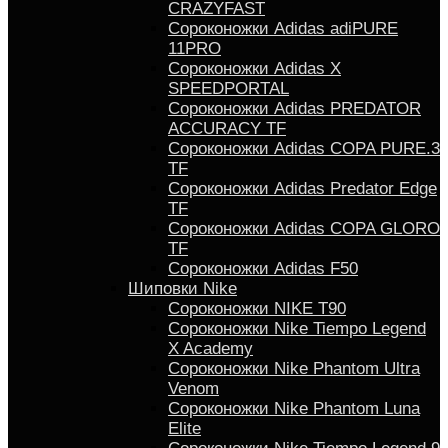
CRAZYFAST
Сороконожки Adidas adiPURE
11PRO
Сороконожки Аdidas X
SPEEDPORTAL
Сороконожки Adidas PREDATOR
ACCURACY TF
Сороконожки Adidas COPA PURE.3
TF
Сороконожки Аdidas Predator Edge
TF
Сороконожки Adidas COPA GLORO
TF
Сороконожки Adidas F50
Шиповки Nike
Сороконожки NIKE T90
Сороконожки Nike Tiempo Legend
X Academy
Сороконожки Nike Phantom Ultra
Venom
Сороконожки Nike Phantom Luna
Elite