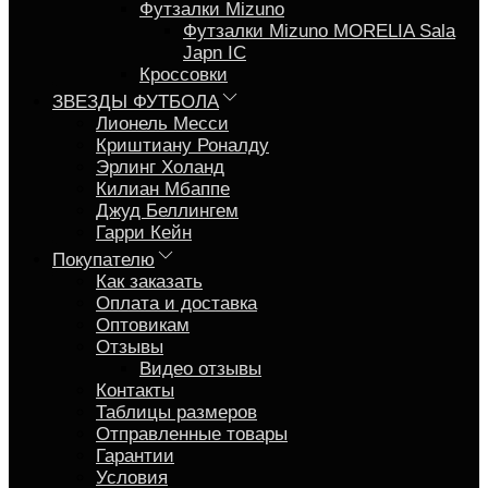
Футзалки Mizuno
Футзалки Mizuno MORELIA Sala
Japn IC
Кроссовки
ЗВЕЗДЫ ФУТБОЛА
Лионель Месси
Криштиану Роналду
Эрлинг Холанд
Килиан Мбаппе
Джуд Беллингем
Гарри Кейн
Покупателю
Как заказать
Оплата и доставка
Оптовикам
Отзывы
Видео отзывы
Контакты
Таблицы размеров
Отправленные товары
Гарантии
Условия