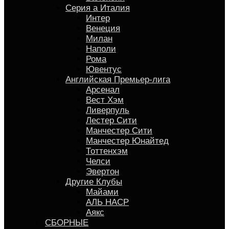
Серия a Италия
Интер
Венеция
Милан
Наполи
Рома
Ювентус
Английская Премьер-лига
Арсенал
Вест Хэм
Ливерпуль
Лестер Сити
Манчестер Сити
Манчестер Юнайтед
Тоттенхэм
Челси
Эвертон
Другие Клубы
Майами
АЛЬ НАСР
Аякс
СБОРНЫЕ