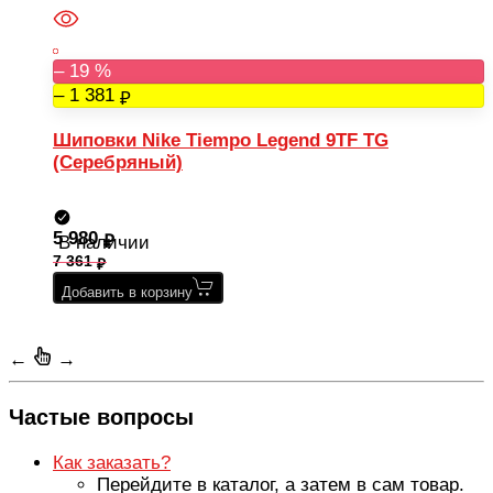
– 19 %
– 1 381
Шиповки Nike Tiempo Legend 9TF TG
(Серебряный)
5 980
В наличии
7 361
Добавить в корзину
←
→
Частые вопросы
Как заказать?
Перейдите в каталог, а затем в сам товар.