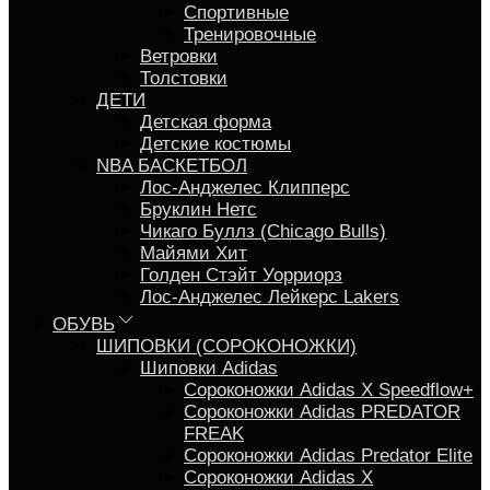
Спортивные
Тренировочные
Ветровки
Толстовки
ДЕТИ
Детская форма
Детские костюмы
NBA БАСКЕТБОЛ
Лос-Анджелес Клипперс
Бруклин Нетс
Чикаго Буллз (Chicago Bulls)
Майями Хит
Голден Стэйт Уорриорз
Лос-Анджелес Лейкерс Lakers
ОБУВЬ
ШИПОВКИ (СОРОКОНОЖКИ)
Шиповки Adidas
Сороконожки Аdidas X Speedflow+
Сороконожки Adidas PREDATOR
FREAK
Сороконожки Adidas Predator Elite
Сороконожки Adidas X