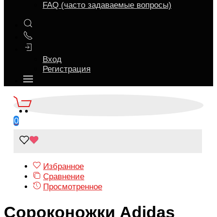
FAQ (часто задаваемые вопросы)
Вход
Регистрация
0
Избранное
Сравнение
Просмотренное
Сороконожки Аdidas