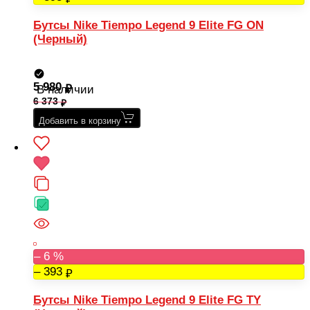
Бутсы Nike Tiempo Legend 9 Elite FG ON
(Черный)
5 980
В наличии
6 373
Добавить в корзину
– 6 %
– 393
Бутсы Nike Tiempo Legend 9 Elite FG TY