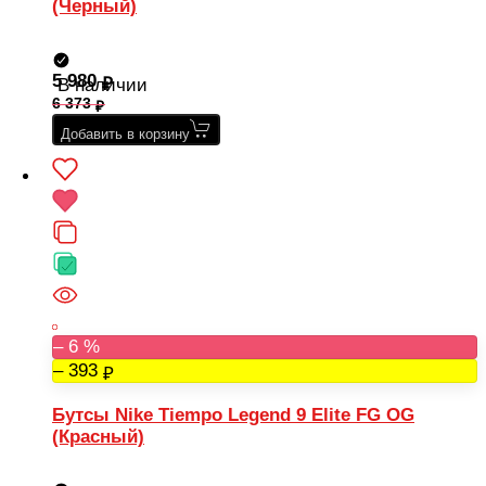
(Черный)
5 980
В наличии
6 373
Добавить в корзину
– 6 %
– 393
Бутсы Nike Tiempo Legend 9 Elite FG OG
(Красный)