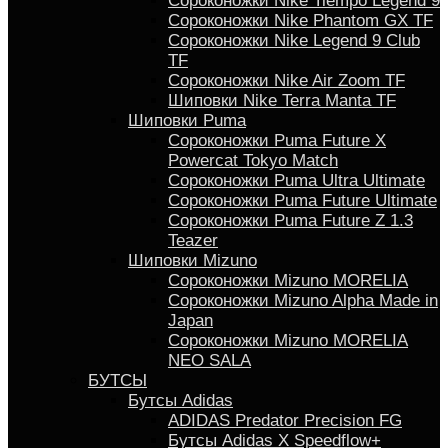
Сороконожки Nike Tiempo Legend 9
Сороконожки Nike Phantom GX TF
Сороконожки Nike Legend 9 Club
TF
Сороконожки Nike Air Zoom TF
Шиповки Nike Terra Manta TF
Шиповки Puma
Сороконожки Puma Future X
Powercat Tokyo Match
Сороконожки Puma Ultra Ultimate
Сороконожки Puma Future Ultimate
Сороконожки Puma Future Z 1.3
Teazer
Шиповки Mizuno
Сороконожки Mizuno MORELIA
Сороконожки Mizuno Alpha Made in
Japan
Сороконожки Mizuno MORELIA
NEO SALA
БУТСЫ
Бутсы Adidas
ADIDAS Predator Precision FG
Бутсы Аdidas X Speedflow+